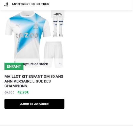
MONTRER LES FILTRES
-40%
Rupture de stock
ENFANT
Ce
MAILLOT KIT ENFANT OM 30 ANS
ANNIVERSAIRE LIGUE DES
produit
CHAMPIONS
a
Le
Le
42.90
€
69.90
€
plusieurs
prix
prix
initial
actuel
variations.
AJOUTER AU PANIER
était :
est :
Les
69.90€.
42.90€.
options
peuvent