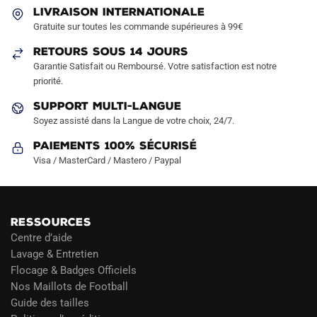
être
LIVRAISON INTERNATIONALE
choisies
Gratuite sur toutes les commande supérieures à 99€
sur
la
RETOURS SOUS 14 JOURS
Garantie Satisfait ou Remboursé. Votre satisfaction est notre
page
priorité.
du
produit
SUPPORT MULTI-LANGUE
Soyez assisté dans la Langue de votre choix, 24/7.
Paiements 100% Sécurisé
Visa / MasterCard / Mastero / Paypal
RESSOURCES
Centre d’aide
Lavage & Entretien
Flocage & Badges Officiels
Nos Maillots de Football
Guide des tailles