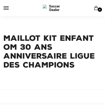
Skip
Skip
to
to
0
navigation
content
MAILLOT KIT ENFANT
OM 30 ANS
ANNIVERSAIRE LIGUE
DES CHAMPIONS