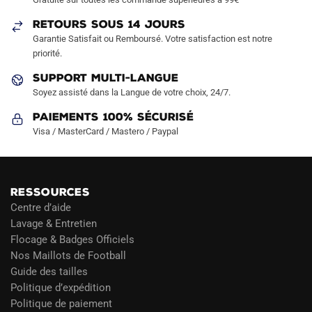
sur
la
RETOURS SOUS 14 JOURS
Garantie Satisfait ou Remboursé. Votre satisfaction est notre
page
priorité.
du
produit
SUPPORT MULTI-LANGUE
Soyez assisté dans la Langue de votre choix, 24/7.
Paiements 100% Sécurisé
Visa / MasterCard / Mastero / Paypal
RESSOURCES
Centre d’aide
Lavage & Entretien
Flocage & Badges Officiels
Nos Maillots de Football
Guide des tailles
Politique d’expédition
Politique de paiement