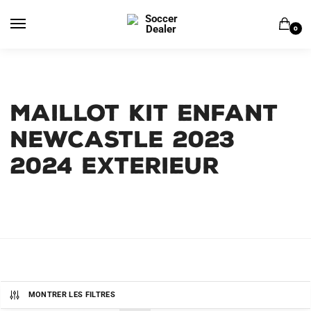
Skip
Skip
to
to
0
navigation
content
MAILLOT KIT ENFANT
NEWCASTLE 2023
2024 EXTERIEUR
MONTRER LES FILTRES