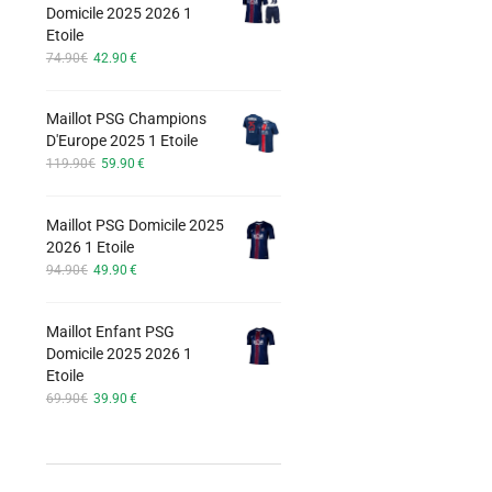
Les
Domicile 2025 2026 1
74.90€.
42.90€.
options
Etoile
Le
Le
peuvent
74.90
€
42.90
€
prix
prix
être
initial
actuel
choisies
Maillot PSG Champions
était :
est :
sur
D'Europe 2025 1 Etoile
74.90€.
42.90€.
Le
Le
119.90
€
59.90
€
la
prix
prix
page
initial
actuel
du
Maillot PSG Domicile 2025
était :
est :
2026 1 Etoile
produit
119.90€.
59.90€.
Le
Le
94.90
€
49.90
€
prix
prix
initial
actuel
Maillot Enfant PSG
était :
est :
Domicile 2025 2026 1
94.90€.
49.90€.
Etoile
Le
Le
69.90
€
39.90
€
prix
prix
initial
actuel
était :
est :
69.90€.
39.90€.