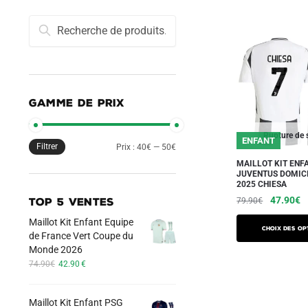
Recherche
Recherche
pour :
GAMME DE PRIX
Rupture de 
ENFANT
Filtrer
Prix
Prix
Prix :
40€
—
50€
MAILLOT KIT ENF
min
max
JUVENTUS DOMICI
2025 CHIESA
Le
L
47.90
€
79.90
€
TOP 5 VENTES
prix
pr
Maillot Kit Enfant Equipe
Ce
initial
a
Choix des op
de France Vert Coupe du
produit
était :
es
Monde 2026
a
79.90€.
4
Le
Le
74.90
€
42.90
€
plusieurs
prix
prix
initial
actuel
variations.
Maillot Kit Enfant PSG
était :
est :