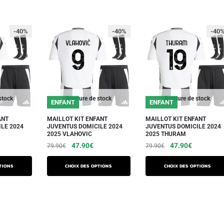
-40%
-40%
-40
stock
Rupture de stock
Rupture de stock
ENFANT
ENFANT
ANT
MAILLOT KIT ENFANT
MAILLOT KIT ENFANT
LE 2024
JUVENTUS DOMICILE 2024
JUVENTUS DOMICILE 2024
2025 VLAHOVIC
2025 THURAM
e
Le
Le
Le
Le
47.90
€
47.90
€
79.90
€
79.90
€
ix
prix
prix
prix
prix
Ce
Ce
ctuel
initial
actuel
initial
actuel
tions
Choix des options
Choix des options
produit
produit
t :
était :
est :
était :
est :
a
a
7.90€.
79.90€.
47.90€.
79.90€.
47.90€.
plusieurs
plusieurs
variations.
variations.