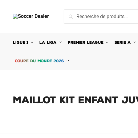
Skip
Skip
to
to
Recherche
Recherche
navigation
content
pour :
LIGUE 1
LA LIGA
PREMIER LEAGUE
SERIE A
COUPE DU MONDE 2026
Maillot Kit Enfant Ju