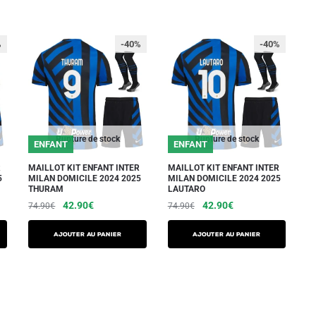
%
-40%
-40%
Rupture de stock
Rupture de stock
ENFANT
ENFANT
R
MAILLOT KIT ENFANT INTER
MAILLOT KIT ENFANT INTER
5
MILAN DOMICILE 2024 2025
MILAN DOMICILE 2024 2025
THURAM
LAUTARO
Le
Le
Le
Le
42.90
€
42.90
€
74.90
€
74.90
€
prix
prix
prix
prix
Ce
Ce
initial
actuel
initial
actuel
AJOUTER AU PANIER
AJOUTER AU PANIER
produit
produit
était :
est :
était :
est :
a
a
74.90€.
42.90€.
74.90€.
42.90€.
plusieurs
plusieurs
variations.
variations.