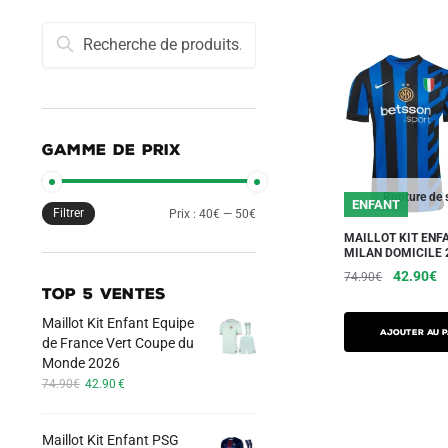
Recherche
Recherche
pour :
GAMME DE PRIX
Rupture de 
ENFANT
Filtrer
Prix
Prix
Prix :
40€
—
50€
MAILLOT KIT ENF
min
max
MILAN DOMICILE 
Le
L
42.90
€
74.90
€
TOP 5 VENTES
prix
pr
Ce
initial
a
Maillot Kit Enfant Equipe
produit
AJOUTER AU P
était :
es
de France Vert Coupe du
a
74.90€.
4
Monde 2026
Le
Le
plusieurs
74.90
€
42.90
€
prix
prix
variations.
initial
actuel
Les
Maillot Kit Enfant PSG
était :
est :