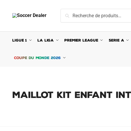
Skip
Skip
to
to
Recherche
Recherche
navigation
content
pour :
LIGUE 1
LA LIGA
PREMIER LEAGUE
SERIE A
COUPE DU MONDE 2026
MAILLOT KIT ENFANT IN