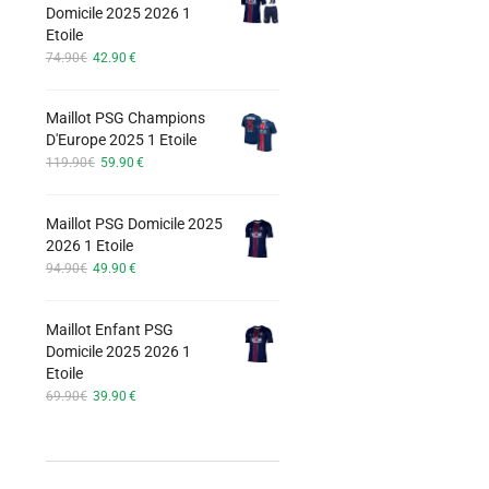
options
Domicile 2025 2026 1
74.90€.
42.90€.
Etoile
peuvent
Le
Le
74.90
€
42.90
€
être
prix
prix
choisies
initial
actuel
Maillot PSG Champions
était :
est :
sur
D'Europe 2025 1 Etoile
74.90€.
42.90€.
la
Le
Le
119.90
€
59.90
€
page
prix
prix
du
initial
actuel
Maillot PSG Domicile 2025
était :
est :
produit
2026 1 Etoile
119.90€.
59.90€.
Le
Le
94.90
€
49.90
€
prix
prix
initial
actuel
Maillot Enfant PSG
était :
est :
Domicile 2025 2026 1
94.90€.
49.90€.
Etoile
Le
Le
69.90
€
39.90
€
prix
prix
initial
actuel
était :
est :
69.90€.
39.90€.