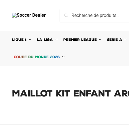
Skip
Skip
to
to
Recherche
Recherche
navigation
content
pour :
LIGUE 1
LA LIGA
PREMIER LEAGUE
SERIE A
COUPE DU MONDE 2026
MAILLOT KIT ENFANT AR