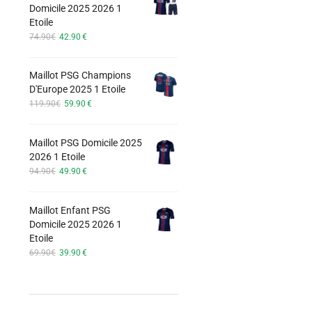
Les
Domicile 2025 2026 1
74.90€.
42.90€.
options
Etoile
Le
Le
peuvent
74.90
€
42.90
€
prix
prix
être
initial
actuel
choisies
Maillot PSG Champions
était :
est :
sur
D'Europe 2025 1 Etoile
74.90€.
42.90€.
Le
Le
119.90
€
59.90
€
la
prix
prix
page
initial
actuel
du
Maillot PSG Domicile 2025
était :
est :
2026 1 Etoile
produit
119.90€.
59.90€.
Le
Le
94.90
€
49.90
€
prix
prix
initial
actuel
Maillot Enfant PSG
était :
est :
Domicile 2025 2026 1
94.90€.
49.90€.
Etoile
Le
Le
69.90
€
39.90
€
prix
prix
initial
actuel
était :
est :
69.90€.
39.90€.