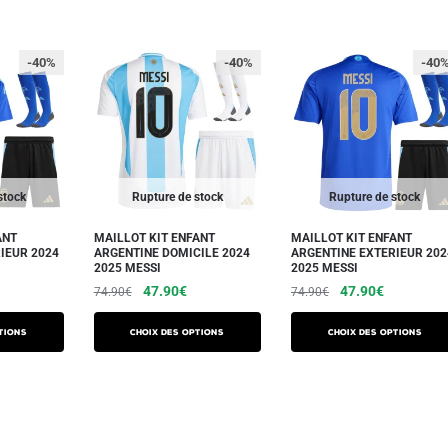
-40%
-40%
-40
stock
Rupture de stock
Rupture de stock
ANT
MAILLOT KIT ENFANT
MAILLOT KIT ENFANT
IEUR 2024
ARGENTINE DOMICILE 2024
ARGENTINE EXTERIEUR 202
2025 MESSI
2025 MESSI
e
Le
Le
Le
Le
47.90
€
47.90
€
74.90
€
74.90
€
ix
prix
prix
prix
prix
Ce
Ce
ctuel
initial
actuel
initial
actuel
tions
Choix des options
Choix des options
produit
produit
t :
était :
est :
était :
est :
a
a
2.90€.
74.90€.
47.90€.
74.90€.
47.90€.
plusieurs
plusieurs
variations.
variations.