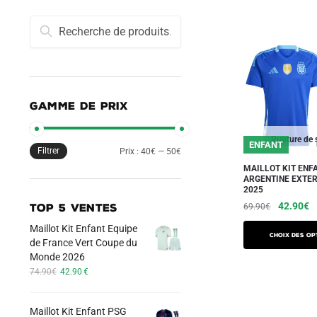
Recherche
Recherche
pour :
GAMME DE PRIX
Rupture de 
ENFANT
Filtrer
Prix
Prix
Prix :
40€
—
50€
MAILLOT KIT ENF
min
max
ARGENTINE EXTER
2025
Le
L
42.90
€
69.90
€
TOP 5 VENTES
prix
pr
Maillot Kit Enfant Equipe
Ce
initial
a
Choix des op
de France Vert Coupe du
produit
était :
es
Monde 2026
a
69.90€.
4
Le
Le
74.90
€
42.90
€
plusieurs
prix
prix
initial
actuel
variations.
Maillot Kit Enfant PSG
était :
est :