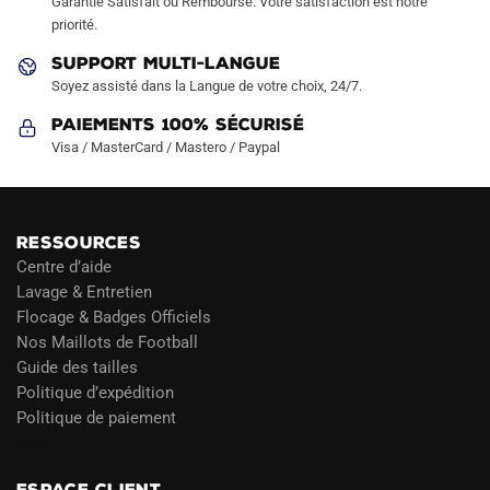
Garantie Satisfait ou Remboursé. Votre satisfaction est notre
page
priorité.
du
SUPPORT MULTI-LANGUE
produit
Soyez assisté dans la Langue de votre choix, 24/7.
Paiements 100% Sécurisé
Visa / MasterCard / Mastero / Paypal
RESSOURCES
Centre d’aide
Lavage & Entretien
Flocage & Badges Officiels
Nos Maillots de Football
Guide des tailles
Politique d’expédition
Politique de paiement
Blog
ESPACE CLIENT