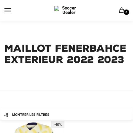
Skip
Skip
to
to
0
navigation
content
MAILLOT FENERBAHCE
EXTERIEUR 2022 2023
MONTRER LES FILTRES
-40%