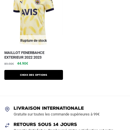
Rupture de stock
Ce
MAILLOT FENERBAHCE
EXTERIEUR 2022 2023
produit
Le
Le
44.90
€
89.90
€
a
prix
prix
plusieurs
initial
actuel
Choix des options
variations.
était :
est :
89.90€.
44.90€.
Les
options
peuvent
être
LIVRAISON INTERNATIONALE
Gratuite sur toutes les commande supérieures à 99€
choisies
sur
RETOURS SOUS 14 JOURS
la