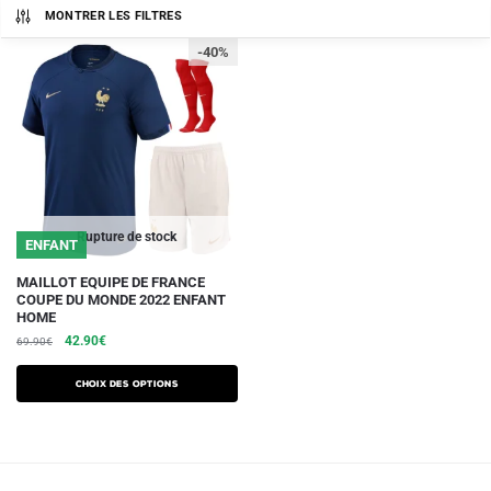
MONTRER LES FILTRES
-40%
Rupture de stock
ENFANT
Ce
MAILLOT EQUIPE DE FRANCE
COUPE DU MONDE 2022 ENFANT
produit
HOME
a
Le
Le
42.90
€
69.90
€
plusieurs
prix
prix
initial
actuel
variations.
Choix des options
était :
est :
Les
69.90€.
42.90€.
options
peuvent