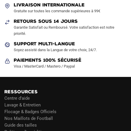
être
LIVRAISON INTERNATIONALE
choisies
Gratuite sur toutes les commande supérieures à 99€
sur
la
RETOURS SOUS 14 JOURS
Garantie Satisfait ou Remboursé. Votre satisfaction est notre
page
priorité.
du
produit
SUPPORT MULTI-LANGUE
Soyez assisté dans la Langue de votre choix, 24/7.
Paiements 100% Sécurisé
Visa / MasterCard / Mastero / Paypal
RESSOURCES
Centre d’aide
Lavage & Entretien
Flocage & Badges Officiels
Nos Maillots de Football
Guide des tailles