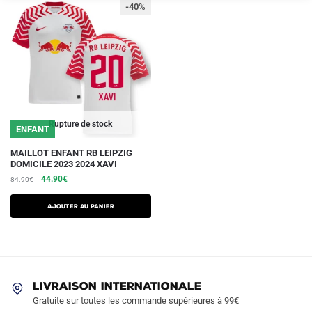
-40%
Rupture de stock
ENFANT
Ce
MAILLOT ENFANT RB LEIPZIG
DOMICILE 2023 2024 XAVI
produit
Le
Le
44.90
€
84.90
€
a
prix
prix
plusieurs
initial
actuel
AJOUTER AU PANIER
variations.
était :
est :
84.90€.
44.90€.
Les
options
peuvent
être
LIVRAISON INTERNATIONALE
Gratuite sur toutes les commande supérieures à 99€
choisies