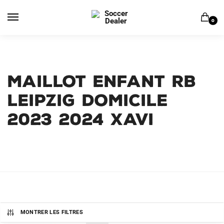
Skip
Skip
to
to
0
navigation
content
MAILLOT ENFANT RB
LEIPZIG DOMICILE
2023 2024 XAVI
MONTRER LES FILTRES