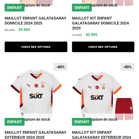
du
du
Rupture de stock
Rupture de stock
ENFANT
ENFANT
produit
produit
Ce
Ce
MAILLOT ENFANT GALATASARAY
MAILLOT KIT ENFANT
DOMICILE 2024 2025
GALATASARAY DOMICILE 2024
produit
produit
2025
Le
Le
39.90
€
69.90
€
a
a
Le
Le
42.90
€
prix
prix
74.90
€
plusieurs
plusieurs
prix
prix
initial
actuel
initial
actuel
variations.
était :
est :
variations.
Choix des options
Choix des options
était :
est :
69.90€.
39.90€.
Les
Les
74.90€.
42.90€.
options
options
-40%
-40%
-40%
-40%
peuvent
peuvent
être
être
choisies
choisies
sur
sur
la
la
page
page
du
du
Rupture de stock
Rupture de stock
ENFANT
ENFANT
produit
produit
Ce
Ce
MAILLOT ENFANT GALATASARAY
MAILLOT KIT ENFANT
EXTERIEUR 2024 2025
GALATASARAY EXTERIEUR 2024