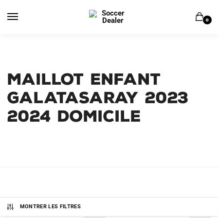
Skip
Skip
to
to
0
navigation
content
MAILLOT ENFANT
GALATASARAY 2023
2024 DOMICILE
MONTRER LES FILTRES