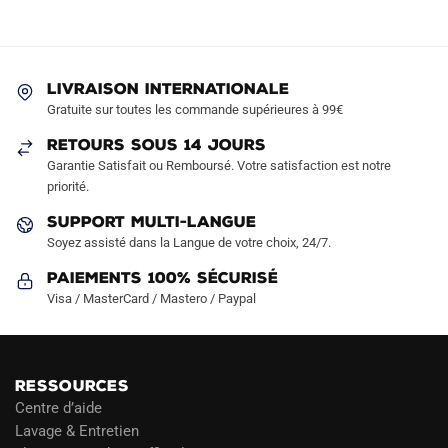
74.90€.
42.90€.
59.90€.
39.90€.
Les
Les
options
options
peuvent
peuvent
être
LIVRAISON INTERNATIONALE
être
Gratuite sur toutes les commande supérieures à 99€
choisies
choisies
sur
sur
RETOURS SOUS 14 JOURS
la
la
Garantie Satisfait ou Remboursé. Votre satisfaction est notre
page
page
priorité.
du
du
SUPPORT MULTI-LANGUE
produit
produit
Soyez assisté dans la Langue de votre choix, 24/7.
Paiements 100% Sécurisé
Visa / MasterCard / Mastero / Paypal
RESSOURCES
Centre d’aide
Lavage & Entretien