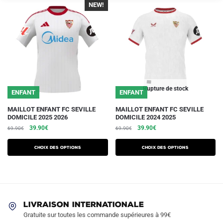
NEW!
Rupture de stock
ENFANT
ENFANT
Ce
Ce
MAILLOT ENFANT FC SEVILLE
MAILLOT ENFANT FC SEVILLE
DOMICILE 2025 2026
DOMICILE 2024 2025
produit
produit
Le
Le
Le
Le
39.90
€
39.90
€
69.90
€
69.90
€
a
a
prix
prix
prix
prix
plusieurs
plusieurs
initial
actuel
initial
actuel
Choix des options
Choix des options
variations.
était :
est :
variations.
était :
est :
69.90€.
39.90€.
69.90€.
39.90€.
Les
Les
options
options
peuvent
peuvent
être
LIVRAISON INTERNATIONALE
être
Gratuite sur toutes les commande supérieures à 99€
choisies
choisies