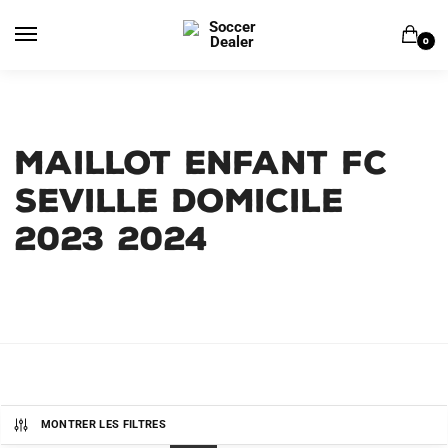
Skip
Skip
to
to
0
navigation
content
Maillot Enfant FC
Seville Domicile
2023 2024
MONTRER LES FILTRES