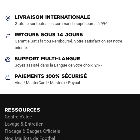
peuvent
être
LIVRAISON INTERNATIONALE
choisies
Gratuite sur toutes les commande supérieures à 99€
sur
la
RETOURS SOUS 14 JOURS
Garantie Satisfait ou Remboursé. Votre satisfaction est notre
page
priorité.
du
produit
SUPPORT MULTI-LANGUE
Soyez assisté dans la Langue de votre choix, 24/7.
Paiements 100% Sécurisé
Visa / MasterCard / Mastero / Paypal
RESSOURCES
Centre d’aide
Lavage & Entretien
Flocage & Badges Officiels
Nos Maillots de Football