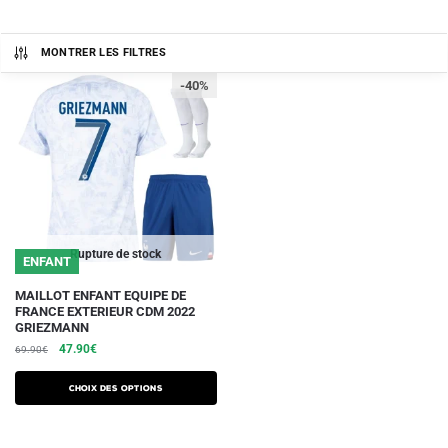
MONTRER LES FILTRES
-40%
Rupture de stock
ENFANT
Ce
MAILLOT ENFANT EQUIPE DE
FRANCE EXTERIEUR CDM 2022
produit
GRIEZMANN
a
Le
Le
47.90
€
69.90
€
plusieurs
prix
prix
initial
actuel
variations.
Choix des options
était :
est :
Les
69.90€.
47.90€.
options