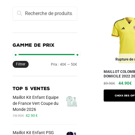
Recherche
Recherche
pour :
GAMME DE PRIX
Rupture de 
Filtrer
Prix
Prix
Prix :
40€
—
50€
MAILLOT COLOMB
min
max
DOMICILE 2022 2
Le
L
44.90
€
89.90
€
TOP 5 VENTES
prix
pr
Ce
initial
a
Choix des op
Maillot Kit Enfant Equipe
produit
était :
es
de France Vert Coupe du
a
89.90€.
4
Monde 2026
Le
Le
plusieurs
74.90
€
42.90
€
prix
prix
variations.
initial
actuel
Les
Maillot Kit Enfant PSG
était :
est :