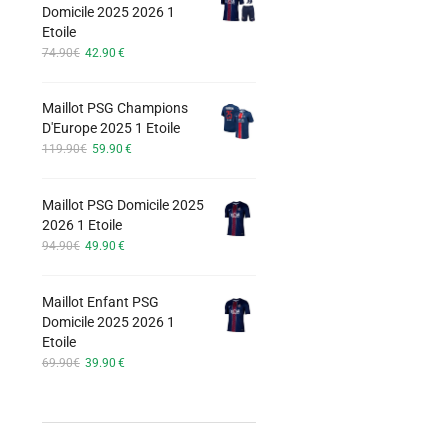
options
Domicile 2025 2026 1
74.90€.
42.90€.
Etoile
peuvent
Le
Le
74.90
€
42.90
€
être
prix
prix
choisies
initial
actuel
Maillot PSG Champions
était :
est :
sur
D'Europe 2025 1 Etoile
74.90€.
42.90€.
la
Le
Le
119.90
€
59.90
€
page
prix
prix
du
initial
actuel
Maillot PSG Domicile 2025
était :
est :
produit
2026 1 Etoile
119.90€.
59.90€.
Le
Le
94.90
€
49.90
€
prix
prix
initial
actuel
Maillot Enfant PSG
était :
est :
Domicile 2025 2026 1
94.90€.
49.90€.
Etoile
Le
Le
69.90
€
39.90
€
prix
prix
initial
actuel
était :
est :
69.90€.
39.90€.