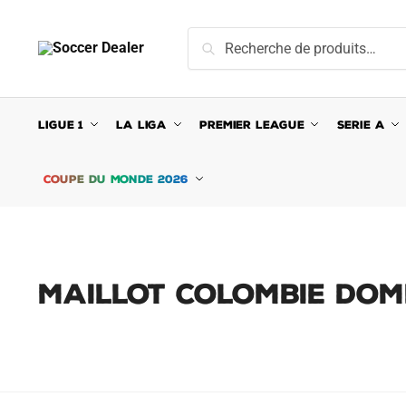
Skip
Skip
to
to
Recherche
Recherche
navigation
content
pour :
LIGUE 1
LA LIGA
PREMIER LEAGUE
SERIE A
COUPE DU MONDE 2026
MAILLOT COLOMBIE DOMI