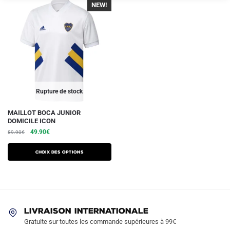
NEW!
Rupture de stock
Ce
MAILLOT BOCA JUNIOR
DOMICILE ICON
produit
Le
Le
49.90
€
89.90
€
a
prix
prix
plusieurs
initial
actuel
Choix des options
variations.
était :
est :
89.90€.
49.90€.
Les
options
peuvent
être
LIVRAISON INTERNATIONALE
Gratuite sur toutes les commande supérieures à 99€
choisies