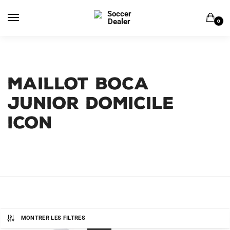
Skip
Skip
to
to
0
navigation
content
MAILLOT BOCA
JUNIOR DOMICILE
ICON
MONTRER LES FILTRES