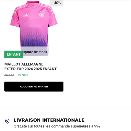
-40%
-40%
Rupture de stock
ENFANT
Ce
MAILLOT ALLEMAGNE
EXTERIEUR 2024 2025 ENFANT
produit
Le
Le
39.90
€
69.90
€
a
prix
prix
plusieurs
initial
actuel
AJOUTER AU PANIER
variations.
était :
est :
69.90€.
39.90€.
Les
options
peuvent
être
LIVRAISON INTERNATIONALE
Gratuite sur toutes les commande supérieures à 99€
choisies