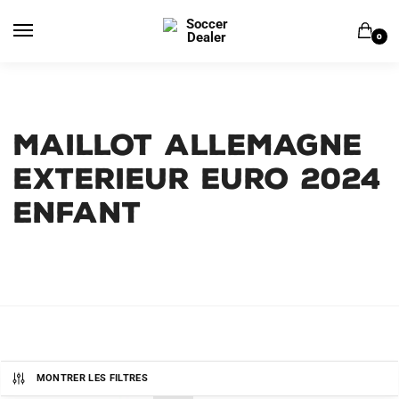
Skip
Skip
to
to
0
navigation
content
Maillot Allemagne
Exterieur Euro 2024
Enfant
MONTRER LES FILTRES