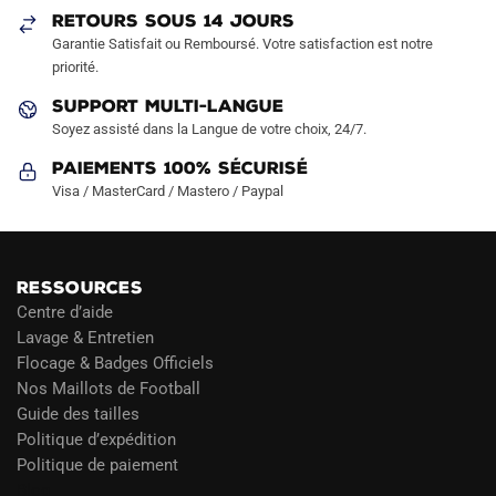
RETOURS SOUS 14 JOURS
Garantie Satisfait ou Remboursé. Votre satisfaction est notre
priorité.
SUPPORT MULTI-LANGUE
Soyez assisté dans la Langue de votre choix, 24/7.
Paiements 100% Sécurisé
Visa / MasterCard / Mastero / Paypal
RESSOURCES
Centre d’aide
Lavage & Entretien
Flocage & Badges Officiels
Nos Maillots de Football
Guide des tailles
Politique d’expédition
Politique de paiement
Blog