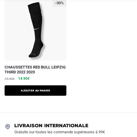
-30%
CHAUSSETTES RED BULL LEIPZIG
THIRD 2022 2023
Le
Le
14.90
€
19.90
€
prix
prix
initial
actuel
Ajouter au panier
était :
est :
19.90€.
14.90€.
LIVRAISON INTERNATIONALE
Gratuite sur toutes les commande supérieures à 99€