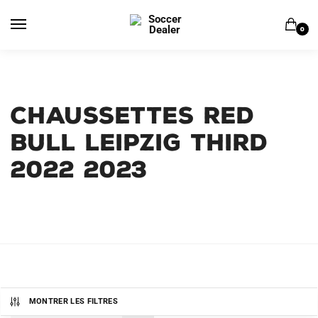
Skip
Skip
to
to
0
navigation
content
CHAUSSETTES RED
BULL LEIPZIG THIRD
2022 2023
MONTRER LES FILTRES