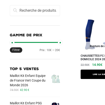
Recherche
Recherche
pour :
GAMME DE PRIX
Rupture de 
Filtrer
Prix
Prix
Prix :
10€
—
20€
CHAUSSETTES FC
min
max
DOMICILE 2024 2
Le
L
14.90
€
22.90
€
TOP 5 VENTES
prix
pr
initial
a
Lire la su
Maillot Kit Enfant Equipe
était :
es
de France Vert Coupe du
22.90€.
1
Monde 2026
Le
Le
74.90
€
42.90
€
prix
prix
initial
actuel
Maillot Kit Enfant PSG
était :
est :