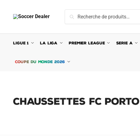
Skip
Skip
to
to
Recherche
Recherche
navigation
content
pour :
LIGUE 1
LA LIGA
PREMIER LEAGUE
SERIE A
COUPE DU MONDE 2026
CHAUSSETTES FC PORTO 