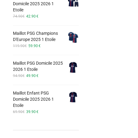
Domicile 2025 2026 1
74.90€.
42.90€.
Etoile
Le
Le
74.90
€
42.90
€
prix
prix
initial
actuel
Maillot PSG Champions
était :
est :
D'Europe 2025 1 Etoile
74.90€.
42.90€.
Le
Le
119.90
€
59.90
€
prix
prix
initial
actuel
Maillot PSG Domicile 2025
était :
est :
2026 1 Etoile
119.90€.
59.90€.
Le
Le
94.90
€
49.90
€
prix
prix
initial
actuel
Maillot Enfant PSG
était :
est :
Domicile 2025 2026 1
94.90€.
49.90€.
Etoile
Le
Le
69.90
€
39.90
€
prix
prix
initial
actuel
était :
est :
69.90€.
39.90€.