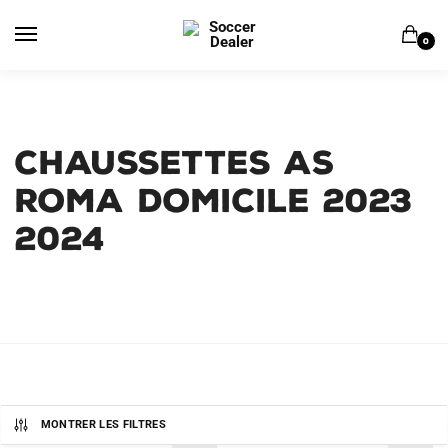
Skip
Skip
to
to
0
navigation
content
Chaussettes AS
Roma Domicile 2023
2024
MONTRER LES FILTRES