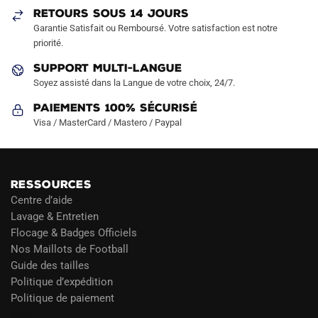
RETOURS SOUS 14 JOURS
Garantie Satisfait ou Remboursé. Votre satisfaction est notre
priorité.
SUPPORT MULTI-LANGUE
Soyez assisté dans la Langue de votre choix, 24/7.
Paiements 100% Sécurisé
Visa / MasterCard / Mastero / Paypal
RESSOURCES
Centre d’aide
Lavage & Entretien
Flocage & Badges Officiels
Nos Maillots de Football
Guide des tailles
Politique d’expédition
Politique de paiement
Blog