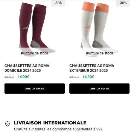
-30%
-30%
Rupture de stock
Rupture de stock
CHAUSSETTES AS ROMA
CHAUSSETTES AS ROMA
DOMICILE 2024 2025
EXTERIEUR 2024 2025
Le
Le
Le
Le
14.90
€
14.90
€
19.90
€
19.90
€
prix
prix
prix
prix
initial
actuel
initial
actuel
Lire la suite
Lire la suite
était :
est :
était :
est :
19.90€.
14.90€.
19.90€.
14.90€.
LIVRAISON INTERNATIONALE
Gratuite sur toutes les commande supérieures à 99€