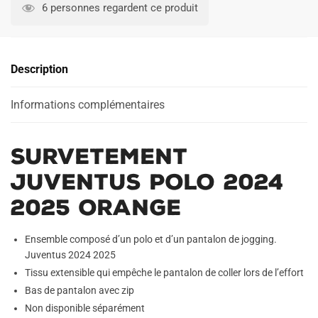
Juventus
l
6 personnes regardent ce produit
Polo
t
2024
e
2025
r
Description
Orange
n
a
Informations complémentaires
t
i
v
Survetement
e
:
Juventus Polo 2024
2025 Orange
Ensemble composé d’un polo et d’un pantalon de jogging.
Juventus 2024 2025
Tissu extensible qui empêche le pantalon de coller lors de l’effort
Bas de pantalon avec zip
Non disponible séparément