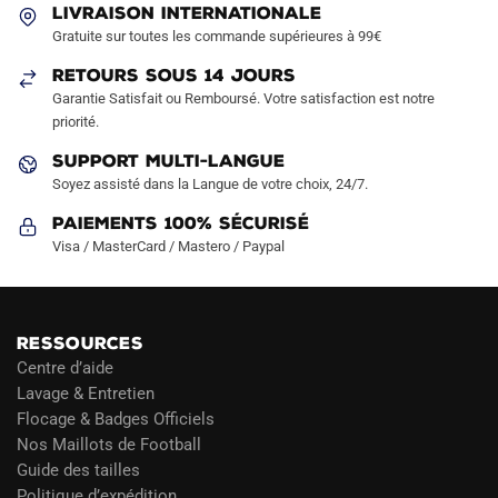
LIVRAISON INTERNATIONALE
choisies
choisies
Gratuite sur toutes les commande supérieures à 99€
sur
sur
RETOURS SOUS 14 JOURS
la
la
Garantie Satisfait ou Remboursé. Votre satisfaction est notre
page
page
priorité.
du
du
produit
produit
SUPPORT MULTI-LANGUE
Soyez assisté dans la Langue de votre choix, 24/7.
Paiements 100% Sécurisé
Visa / MasterCard / Mastero / Paypal
RESSOURCES
Centre d’aide
Lavage & Entretien
Flocage & Badges Officiels
Nos Maillots de Football
Guide des tailles
Politique d’expédition