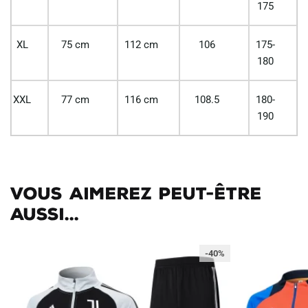
175
XL
75 cm
112 cm
106
175-
180
XXL
77 cm
116 cm
108.5
180-
190
Vous aimerez peut-être
aussi...
-40%