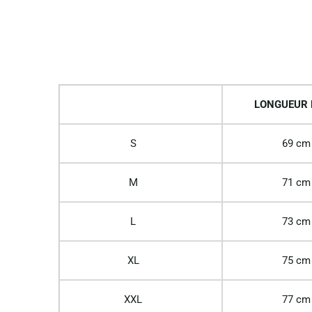
LONGUEUR
S
69 cm
M
71 cm
L
73 cm
XL
75 cm
XXL
77 cm