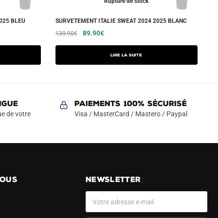
Rupture de stock
025 BLEU
SURVETEMENT ITALIE SWEAT 2024 2025 BLANC
Le
Le
89.90
€
139.90
€
prix
prix
initial
actuel
Lire la suite
était :
est :
139.90€.
89.90€.
NGUE
Paiements 100% Sécurisé
e de votre
Visa / MasterCard / Mastero / Paypal
NOUS
NEWSLETTER