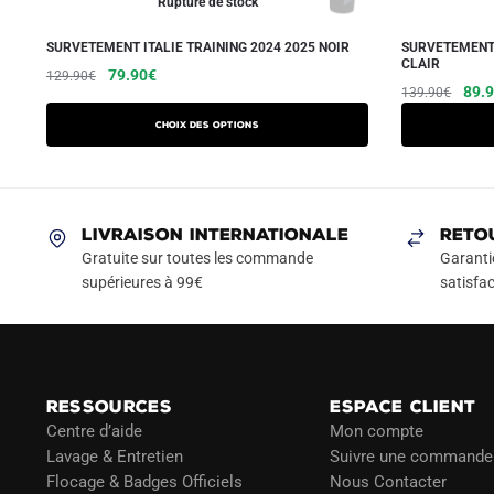
Rupture de stock
SURVETEMENT ITALIE TRAINING 2024 2025 NOIR
SURVETEMENT 
CLAIR
Le
Le
Ce
79.90
€
129.90
€
Le
89.
139.90
€
prix
prix
produit
prix
initial
actuel
a
Choix des options
initia
était :
est :
plusieurs
était
129.90€.
79.90€.
variations.
139.
Les
LIVRAISON INTERNATIONALE
RETO
options
Gratuite sur toutes les commande
Garanti
peuvent
supérieures à 99€
satisfac
être
choisies
sur
la
page
RESSOURCES
ESPACE CLIENT
du
Centre d’aide
Mon compte
Lavage & Entretien
Suivre une commande
produit
Flocage & Badges Officiels
Nous Contacter