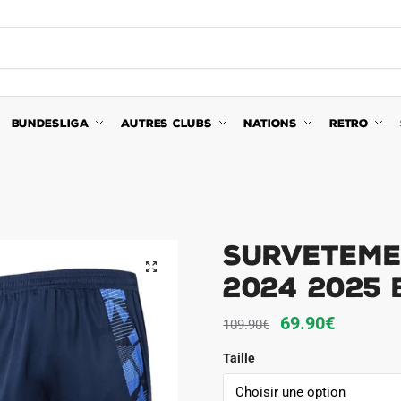
BUNDESLIGA
AUTRES CLUBS
NATIONS
RETRO
Surveteme
🔍
2024 2025
Le
Le
69.90
€
109.90
€
prix
prix
Taille
initial
actuel
était :
est :