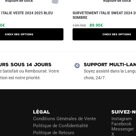
Rupture de stock
Rupture de stock
ITALIE VESTE 2024 2025 BLEU
SURVETEMENT ITALIE SWEAT 2024 2
SOMBRE
Le
Ce
Le
Le
Ce
90
€
89.90
€
139.90
€
prix
prix
prix
produit
produit
Choix des options
Choix des options
l
actuel
initial
actuel
a
a
 :
est :
était :
est :
plusieurs
plusieurs
90€.
89.90€.
139.90€.
89.90€.
variations.
variations.
Les
Les
URS SOUS 14 JOURS
SUPPORT MULTI-LA
options
options
e Satisfait ou Remboursé. Votre
Soyez assisté dans la Langu
peuvent
peuvent
tion est notre priorité.
choix, 24/7.
être
être
choisies
choisies
sur
sur
la
la
LÉGAL
SUIVEZ-
page
page
Conditions Générales de Vente
Instagram
du
du
Facebook
Politique de Confidentialité
Messenger
produit
produit
Politique de Retours
X