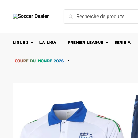
Skip
Skip
to
to
Recherche
Recherche
navigation
content
pour :
LIGUE 1
LA LIGA
PREMIER LEAGUE
SERIE A
COUPE DU MONDE 2026