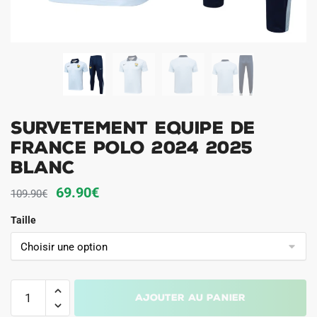
Survetement Equipe de
France Polo 2024 2025
Blanc
Le
Le
69.90
€
109.90
€
prix
prix
Taille
initial
actuel
était :
est :
109.90€.
69.90€.
quantité
Ajouter au panier
de