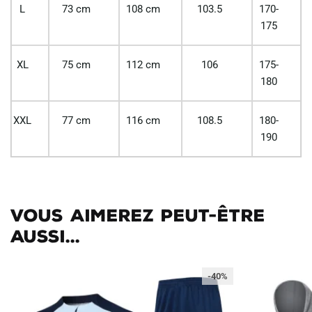
L
73 cm
108 cm
103.5
170-
175
XL
75 cm
112 cm
106
175-
180
XXL
77 cm
116 cm
108.5
180-
190
Vous aimerez peut-être
aussi...
-40%