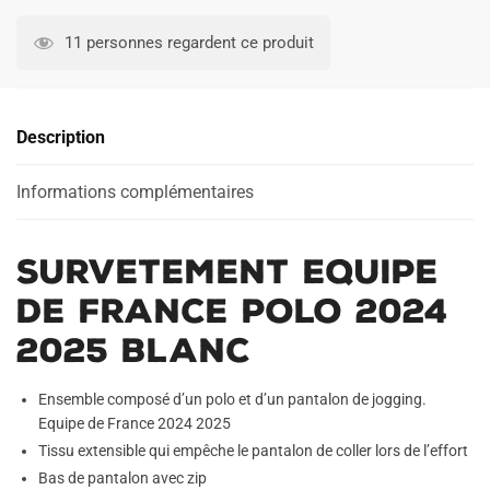
Survetement
A
Equipe
l
11 personnes regardent ce produit
de
t
France
e
Polo
r
Description
2024
n
2025
a
Blanc
Informations complémentaires
t
i
v
Survetement Equipe
e
:
de France Polo 2024
2025 Blanc
Ensemble composé d’un polo et d’un pantalon de jogging.
Equipe de France 2024 2025
Tissu extensible qui empêche le pantalon de coller lors de l’effort
Bas de pantalon avec zip