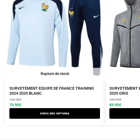
Rupture de stock
Le
Le
Le
Le
Ce
SURVETEMENT EQUIPE DE FRANCE TRAINING
SURVETEMENT E
prix
prix
2024 2025 BLANC
prix
prix
2025 GRIS
produit
initial
actuel
initial
actuel
129.90
€
139.90
€
a
était :
est :
79.90
€
était :
est :
89.90
€
plusieurs
129.90€.
79.90€.
139.90€.
89.90€.
Choix des options
variations.
Les
options