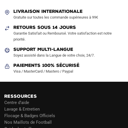
peuvent
être
LIVRAISON INTERNATIONALE
choisies
Gratuite sur toutes les commande supérieures à 99€
sur
RETOURS SOUS 14 JOURS
la
Garantie Satisfait ou Remboursé. Votre satisfaction est notre
page
priorité.
du
produit
SUPPORT MULTI-LANGUE
Soyez assisté dans la Langue de votre choix, 24/7.
Paiements 100% Sécurisé
Visa / MasterCard / Mastero / Paypal
RESSOURCES
Centre d’aide
Lavage & Entretien
Flocage & Badges Officiels
Nos Maillots de Football