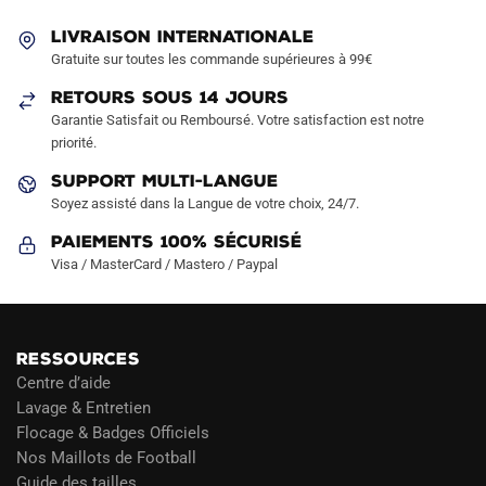
être
être
LIVRAISON INTERNATIONALE
choisies
choisies
Gratuite sur toutes les commande supérieures à 99€
sur
sur
RETOURS SOUS 14 JOURS
la
la
Garantie Satisfait ou Remboursé. Votre satisfaction est notre
page
page
priorité.
du
du
produit
produit
SUPPORT MULTI-LANGUE
Soyez assisté dans la Langue de votre choix, 24/7.
Paiements 100% Sécurisé
Visa / MasterCard / Mastero / Paypal
RESSOURCES
Centre d’aide
Lavage & Entretien
Flocage & Badges Officiels
Nos Maillots de Football
Guide des tailles