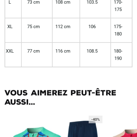
L
73 cm
108 cm
103.5
170-
175
XL
75 cm
112 cm
106
175-
180
XXL
77 cm
116 cm
108.5
180-
190
Vous aimerez peut-être
aussi...
-40%