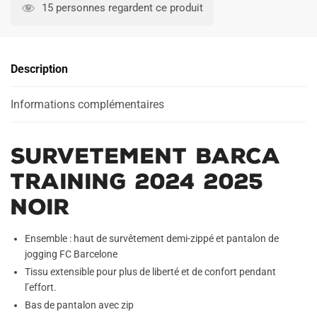
Barca
l
15 personnes regardent ce produit
Training
t
2024
e
2025
r
Description
Noir
n
a
Informations complémentaires
t
i
v
Survetement Barca
e
:
Training 2024 2025
Noir
Ensemble : haut de survêtement demi-zippé et pantalon de
jogging FC Barcelone
Tissu extensible pour plus de liberté et de confort pendant
l’effort.
Bas de pantalon avec zip