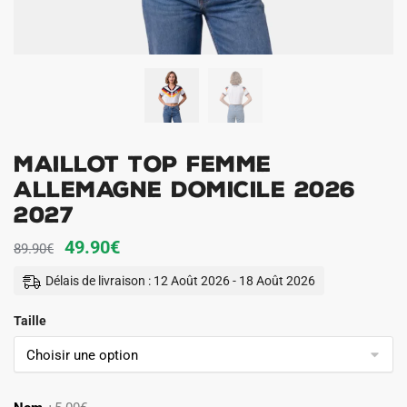
Maillot Top Femme
Allemagne Domicile 2026
2027
Le
Le
49.90
€
89.90
€
prix
prix
Délais de livraison : 12 Août 2026 - 18 Août 2026
initial
actuel
Taille
était :
est :
89.90€.
49.90€.