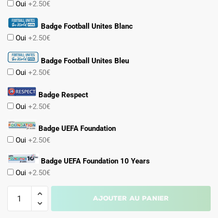
Oui
+2.50€
Badge Football Unites Blanc
Oui
+2.50€
Badge Football Unites Bleu
Oui
+2.50€
Badge Respect
Oui
+2.50€
Badge UEFA Foundation
Oui
+2.50€
Badge UEFA Foundation 10 Years
Oui
+2.50€
quantité
Ajouter au panier
de
Maillot
A