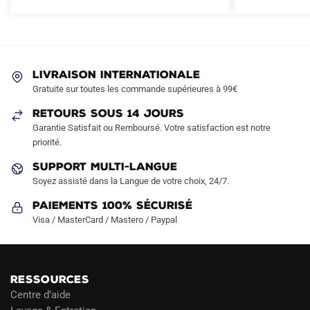
Les
Les
options
options
peuvent
peuvent
être
être
LIVRAISON INTERNATIONALE
choisies
choisies
Gratuite sur toutes les commande supérieures à 99€
sur
sur
RETOURS SOUS 14 JOURS
la
la
Garantie Satisfait ou Remboursé. Votre satisfaction est notre
page
page
priorité.
du
du
produit
produit
SUPPORT MULTI-LANGUE
Soyez assisté dans la Langue de votre choix, 24/7.
Paiements 100% Sécurisé
Visa / MasterCard / Mastero / Paypal
RESSOURCES
Centre d’aide