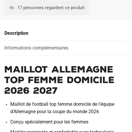
Top
l
17 personnes regardent ce produit
Femme
t
Allemagne
e
Domicile
r
Description
2026
n
2027
a
Informations complémentaires
t
i
v
Maillot Allemagne
e
:
Top Femme Domicile
2026 2027
Maillot de football top femme domicile de l’équipe
d’Allemagne pour la coupe du monde 2026
Conçu spécialement pour les femmes