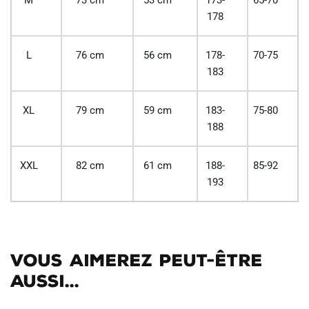
M
73 cm
53 cm
173-
65-70
178
L
76 cm
56 cm
178-
70-75
183
XL
79 cm
59 cm
183-
75-80
188
XXL
82 cm
61 cm
188-
85-92
193
Vous aimerez peut-être
aussi...