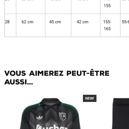
155
28
62 cm
45 cm
42 cm
155-
55-
165
Vous aimerez peut-être
aussi...
NEW!
-40%