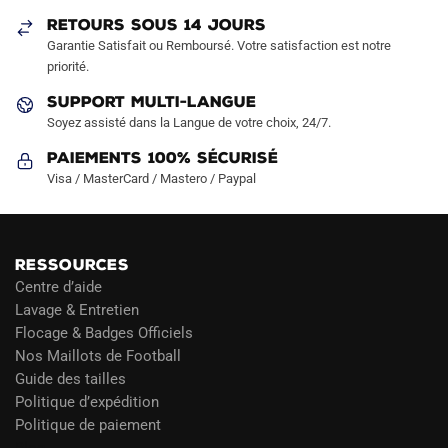
sur
sur
RETOURS SOUS 14 JOURS
la
la
Garantie Satisfait ou Remboursé. Votre satisfaction est notre
page
page
priorité.
du
du
SUPPORT MULTI-LANGUE
produit
produit
Soyez assisté dans la Langue de votre choix, 24/7.
Paiements 100% Sécurisé
Visa / MasterCard / Mastero / Paypal
RESSOURCES
Centre d’aide
Lavage & Entretien
Flocage & Badges Officiels
Nos Maillots de Football
Guide des tailles
Politique d’expédition
Politique de paiement