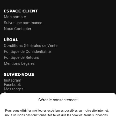
Blog
ESPACE CLIENT
Mon compte
Suivre une commande
Nous Contacter
LÉGAL
Conditions Générales de Vente
Politique de Confidentialité
Politique de Retours
Mentions Légales
SUIVEZ-NOUS
Instagram
Facebook
Messenger
X
Gérer le consentement
NEWSLETTER
Pour vous offrir les meilleures expériences possibles sur notre site internet,
nous utilisons des fonctionnalités telles que les cookies. Nous supposons