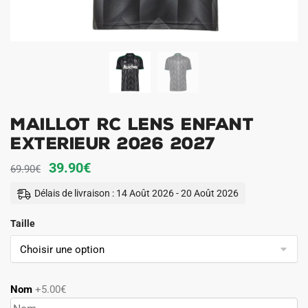
Maillot RC Lens Enfant
Exterieur 2026 2027
Le
Le
39.90
€
69.90
€
prix
prix
Délais de livraison : 14 Août 2026 - 20 Août 2026
initial
actuel
Taille
était :
est :
69.90€.
39.90€.
Nom
+5.00€