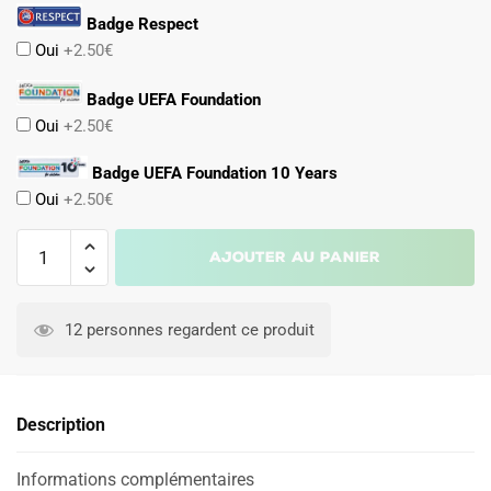
Badge Respect
Oui
+2.50€
Badge UEFA Foundation
Oui
+2.50€
Badge UEFA Foundation 10 Years
Oui
+2.50€
quantité
Ajouter au panier
de
Maillot
A
RC
l
12 personnes regardent ce produit
Lens
t
Enfant
e
Exterieur
r
Description
2026
n
2027
a
Informations complémentaires
t