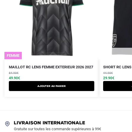
FEMME
Le
Le
Le
Le
Ce
Ce
MAILLOT RC LENS FEMME EXTERIEUR 2026 2027
SHORT RC LENS 
prix
prix
prix
prix
produit
84.90
€
produit
44.90
€
initial
actuel
initial
actuel
49.90
€
29.90
€
a
a
était :
est :
était :
est :
AJOUTER AU PANIER
plusieurs
plusieurs
84.90€.
49.90€.
44.90€.
29.90€.
variations.
variations.
Les
Les
options
options
peuvent
peuvent
LIVRAISON INTERNATIONALE
être
être
Gratuite sur toutes les commande supérieures à 99€
choisies
choisies