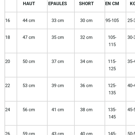
HAUT
EPAULES
SHORT
EN CM
K
16
44 cm
33 cm
30 cm
95-105
25-
18
47 cm
35 cm
32 cm
105-
30-
115
20
50 cm
37 cm
34 cm
115-
35-
125
22
53 cm
39 cm
36 cm
125-
40-
135
24
56 cm
41 cm
38 cm
135-
45-
145
26
59 cm
43 cm
40 cm
145-
50-