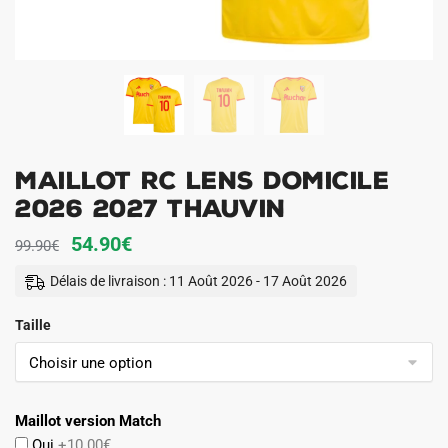
Maillot RC Lens Domicile
2026 2027 Thauvin
Le
Le
54.90
€
99.90
€
prix
prix
Délais de livraison : 11 Août 2026 - 17 Août 2026
initial
actuel
Taille
était :
est :
99.90€.
54.90€.
Maillot version Match
Oui
+10.00€