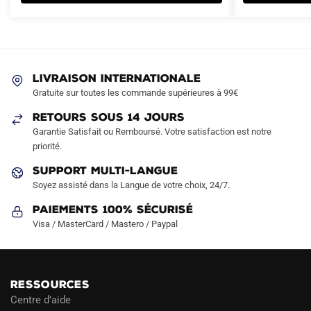
variations.
Les
options
peuvent
LIVRAISON INTERNATIONALE
être
Gratuite sur toutes les commande supérieures à 99€
choisies
sur
RETOURS SOUS 14 JOURS
la
Garantie Satisfait ou Remboursé. Votre satisfaction est notre
page
priorité.
du
SUPPORT MULTI-LANGUE
produit
Soyez assisté dans la Langue de votre choix, 24/7.
Paiements 100% Sécurisé
Visa / MasterCard / Mastero / Paypal
RESSOURCES
Centre d’aide