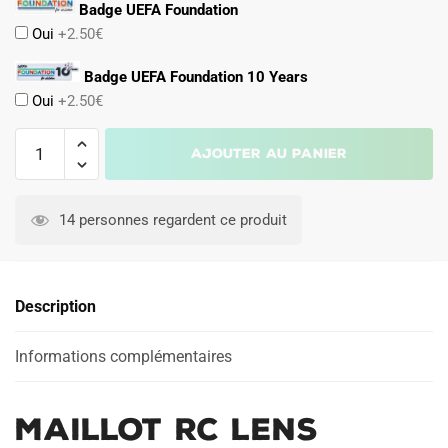
Badge UEFA Foundation
Oui
+2.50€
Badge UEFA Foundation 10 Years
Oui
+2.50€
quantité
Ajouter au panier
de
Maillot
A
RC
l
14 personnes regardent ce produit
Lens
t
Domicile
e
2026
r
Description
2027
n
Thauvin
a
Informations complémentaires
t
i
v
Maillot RC Lens
e