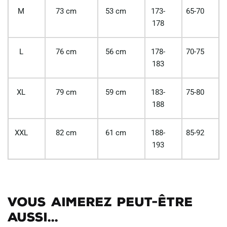
M
73 cm
53 cm
173-
65-70
178
L
76 cm
56 cm
178-
70-75
183
XL
79 cm
59 cm
183-
75-80
188
XXL
82 cm
61 cm
188-
85-92
193
Vous aimerez peut-être
aussi...