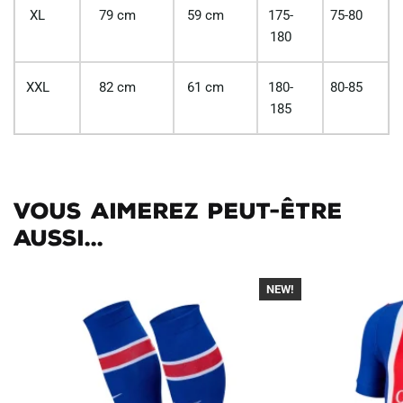
XL
79 cm
59 cm
175-
75-80
180
XXL
82 cm
61 cm
180-
80-85
185
Vous aimerez peut-être
aussi...
NEW!
-30%