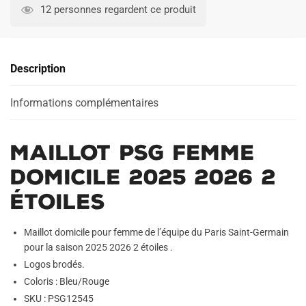
PSG
l
12 personnes regardent ce produit
Femme
t
Domicile
e
2025
r
Description
2026
n
2
a
étoiles
Informations complémentaires
t
i
v
Maillot PSG Femme
e
:
Domicile 2025 2026 2
étoiles
Maillot domicile pour femme de l’équipe du Paris Saint-Germain
pour la saison 2025 2026 2 étoiles .
Logos brodés.
Coloris : Bleu/Rouge
SKU : PSG12545