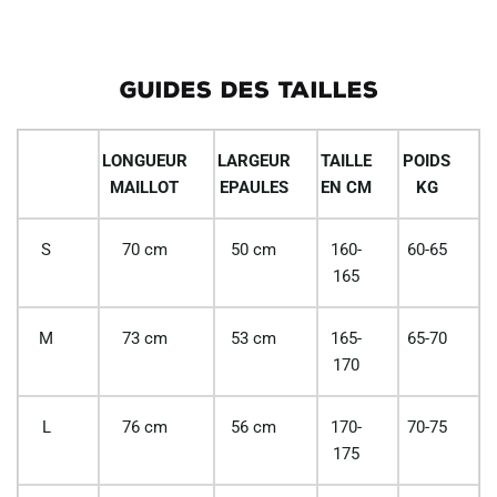
GUIDES DES TAILLES
LONGUEUR
LARGEUR
TAILLE
POIDS
MAILLOT
EPAULES
EN CM
KG
S
70 cm
50 cm
160-
60-65
165
M
73 cm
53 cm
165-
65-70
170
L
76 cm
56 cm
170-
70-75
175