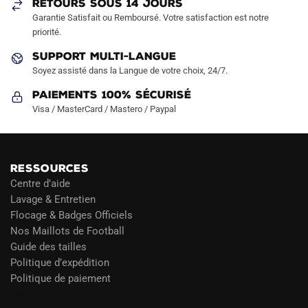
RETOURS SOUS 14 JOURS
la
Garantie Satisfait ou Remboursé. Votre satisfaction est notre
page
priorité.
du
SUPPORT MULTI-LANGUE
produit
Soyez assisté dans la Langue de votre choix, 24/7.
Paiements 100% Sécurisé
Visa / MasterCard / Mastero / Paypal
RESSOURCES
Centre d’aide
Lavage & Entretien
Flocage & Badges Officiels
Nos Maillots de Football
Guide des tailles
Politique d’expédition
Politique de paiement
Blog