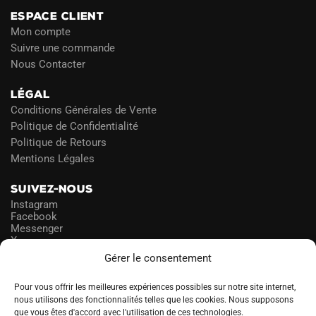
ESPACE CLIENT
Mon compte
Suivre une commande
Nous Contacter
LÉGAL
Conditions Générales de Vente
Politique de Confidentialité
Politique de Retours
Mentions Légales
SUIVEZ-NOUS
Instagram
Facebook
Messenger
X
Gérer le consentement
NEWSLETTER
Pour vous offrir les meilleures expériences possibles sur notre site internet,
nous utilisons des fonctionnalités telles que les cookies. Nous supposons
que vous êtes d'accord avec l'utilisation de ces technologies.