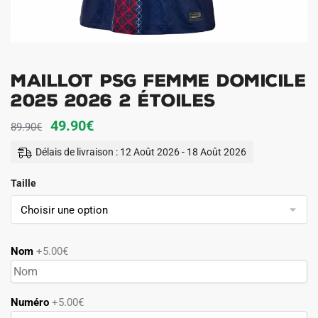
Maillot PSG Femme Domicile
2025 2026 2 étoiles
Le
Le
49.90
€
89.90
€
prix
prix
Délais de livraison : 12 Août 2026 - 18 Août 2026
initial
actuel
Taille
était :
est :
89.90€.
49.90€.
Nom
+5.00€
Numéro
+5.00€