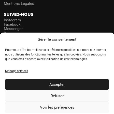
Mentions Légales
SUIVEZ-NOUS
Instagram
Facebook
Messenger
X
Gérer le consentement
NEWSLETTER
Pour vous offrir les meilleures expériences possibles sur notre site internet,
nous utilisons des fonctionnalités telles que les cookies. Nous supposons
que vous êtes d'accord avec l'utilisation de ces technologies.
PROFITEZ DES PROMOS!
Manage services
A
LANGUE
l
Accepter
t
e
Refuser
r
Voir les préférences
n
a
SOCCERDEALER.CO © 2026 tous droits réservés