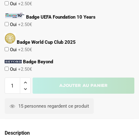
Oui
+2.50€
Badge UEFA Foundation 10 Years
Oui
+2.50€
Badge World Cup Club 2025
Oui
+2.50€
Badge Beyond
Oui
+2.50€
quantité
Ajouter au panier
de
Maillot
A
PSG
l
15 personnes regardent ce produit
Domicile
t
2024
e
2025
r
Description
Zaire
n