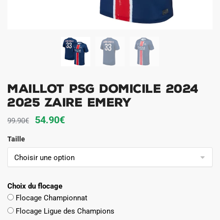
Maillot PSG Domicile 2024
2025 Zaire Emery
Le
Le
54.90
€
99.90
€
prix
prix
Taille
initial
actuel
était :
est :
99.90€.
54.90€.
Choix du flocage
Flocage Championnat
Flocage Ligue des Champions