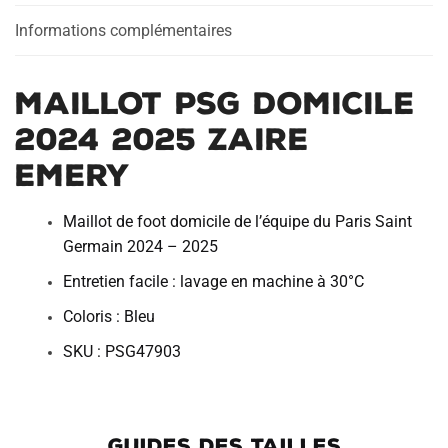
Emery
a
Informations complémentaires
t
i
v
Maillot PSG Domicile
e
:
2024 2025 Zaire
Emery
Maillot de foot domicile de l’équipe du Paris Saint
Germain 2024 – 2025
Entretien facile : lavage en machine à 30°C
Coloris : Bleu
SKU : PSG47903
GUIDES DES TAILLES