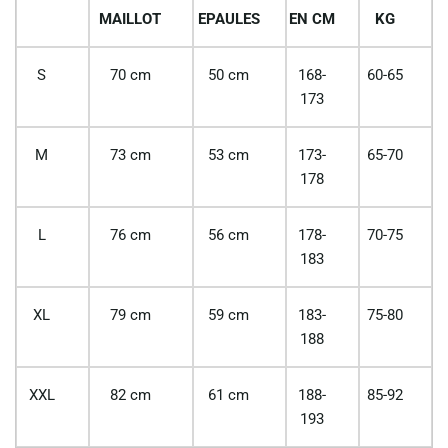
MAILLOT
EPAULES
EN CM
KG
S
70 cm
50 cm
168-
60-65
173
M
73 cm
53 cm
173-
65-70
178
L
76 cm
56 cm
178-
70-75
183
XL
79 cm
59 cm
183-
75-80
188
XXL
82 cm
61 cm
188-
85-92
193