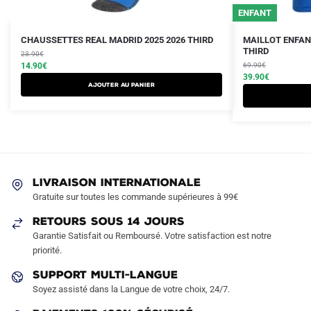
ENFANT
Le
Le
Le
Le
Ce
CHAUSSETTES REAL MADRID 2025 2026 THIRD
MAILLOT ENFAN
prix
prix
prix
prix
THIRD
23.90
€
produit
initial
actuel
initial
actuel
14.90
€
69.90
€
a
était :
est :
était :
est :
39.90
€
Ajouter au panier
plusieurs
23.90€.
14.90€.
69.90€.
39.90€.
variations.
Les
options
peuvent
être
LIVRAISON INTERNATIONALE
choisies
Gratuite sur toutes les commande supérieures à 99€
sur
RETOURS SOUS 14 JOURS
la
Garantie Satisfait ou Remboursé. Votre satisfaction est notre
page
priorité.
du
produit
SUPPORT MULTI-LANGUE
Soyez assisté dans la Langue de votre choix, 24/7.