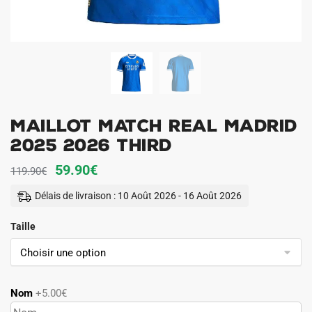
Maillot Match Real Madrid
2025 2026 Third
Le
Le
59.90
€
119.90
€
prix
prix
Délais de livraison : 10 Août 2026 - 16 Août 2026
initial
actuel
Taille
était :
est :
119.90€.
59.90€.
Nom
+5.00€