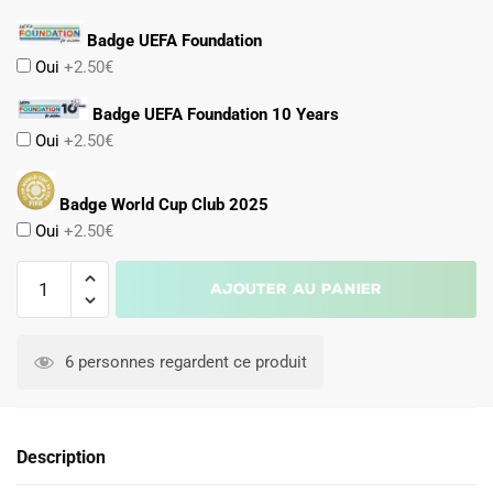
Badge UEFA Foundation
Oui
+2.50€
Badge UEFA Foundation 10 Years
Oui
+2.50€
Badge World Cup Club 2025
Oui
+2.50€
quantité
Ajouter au panier
de
Maillot
A
Match
l
6 personnes regardent ce produit
Real
t
Madrid
e
2025
r
Description
2026
n
Third
a