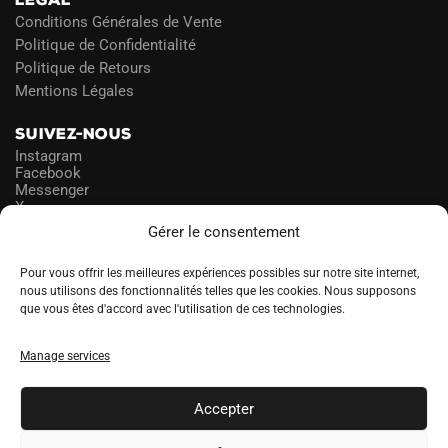
LÉGAL
Conditions Générales de Vente
Politique de Confidentialité
Politique de Retours
Mentions Légales
SUIVEZ-NOUS
Instagram
Facebook
Messenger
X
Gérer le consentement
NEWSLETTER
Pour vous offrir les meilleures expériences possibles sur notre site internet,
nous utilisons des fonctionnalités telles que les cookies. Nous supposons
que vous êtes d'accord avec l'utilisation de ces technologies.
PROFITEZ DES PROMOS!
Manage services
A
LANGUE
l
Accepter
t