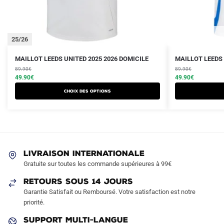
25/26
Le
Le
Le
Le
Ce
Ce
MAILLOT LEEDS UNITED 2025 2026 DOMICILE
MAILLOT LEEDS 
prix
prix
prix
prix
produit
89.90
€
produit
89.90
€
initial
actuel
initial
actuel
49.90
€
49.90
€
a
a
était :
est :
était :
est :
Choix des options
plusieurs
plusieurs
89.90€.
49.90€.
89.90€.
49.90€.
variations.
variations.
Les
Les
options
options
peuvent
peuvent
LIVRAISON INTERNATIONALE
être
être
Gratuite sur toutes les commande supérieures à 99€
choisies
choisies
sur
sur
RETOURS SOUS 14 JOURS
la
la
Garantie Satisfait ou Remboursé. Votre satisfaction est notre
page
page
priorité.
du
du
SUPPORT MULTI-LANGUE