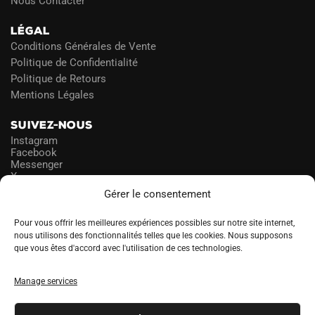
Nous Contacter
LÉGAL
Conditions Générales de Vente
Politique de Confidentialité
Politique de Retours
Mentions Légales
SUIVEZ-NOUS
Instagram
Facebook
Messenger
X
Gérer le consentement
NEWSLETTER
Pour vous offrir les meilleures expériences possibles sur notre site internet,
nous utilisons des fonctionnalités telles que les cookies. Nous supposons
que vous êtes d'accord avec l'utilisation de ces technologies.
PROFITEZ DES PROMOS!
Manage services
A
LANGUE
l