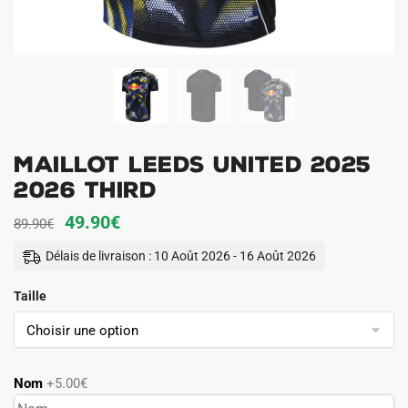
Maillot Leeds United 2025
2026 Third
Le
Le
49.90
€
89.90
€
prix
prix
Délais de livraison : 10 Août 2026 - 16 Août 2026
initial
actuel
Taille
était :
est :
89.90€.
49.90€.
Nom
+5.00€