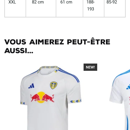
XXL
82 cm
61 cm
188-
85-92
193
Vous aimerez peut-être
aussi...
NEW!
-40%