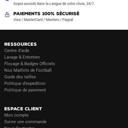
produit
produit
Soyez assisté dans la Langue de votre choix, 24/7.
Paiements 100% Sécurisé
Visa / MasterCard / Mastero / Paypal
RESSOURCES
Centre d’aide
Lavage & Entretien
Flocage & Badges Officiels
Nos Maillots de Football
Guide des tailles
Politique d’expédition
Politique de paiement
Blog
ESPACE CLIENT
Mon compte
Suivre une commande