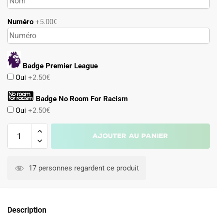
Numéro
+5.00€
Badge Premier League
Oui
+2.50€
Badge No Room For Racism
Oui
+2.50€
quantité
Ajouter au panier
de
Maillot
A
Leeds
l
17 personnes regardent ce produit
United
t
2025
e
2026
r
Description
Third
n