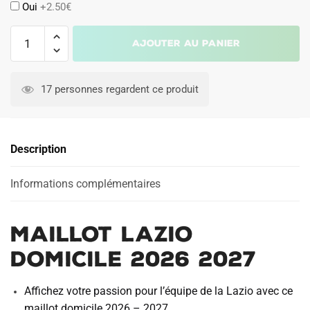
Oui
+2.50€
quantité
Ajouter au panier
de
Maillot
A
Lazio
l
17 personnes regardent ce produit
Domicile
t
2026
e
2027
r
Description
n
a
Informations complémentaires
t
i
v
Maillot Lazio
e
:
Domicile 2026 2027
Affichez votre passion pour l’équipe de la Lazio avec ce
maillot domicile 2026 – 2027