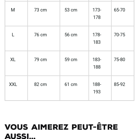
M
73 cm
53 cm
173-
65-70
178
L
76 cm
56 cm
178-
70-75
183
XL
79 cm
59 cm
183-
75-80
188
XXL
82 cm
61 cm
188-
85-92
193
Vous aimerez peut-être
aussi...