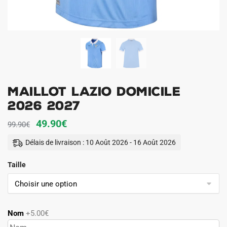
Maillot Lazio Domicile
2026 2027
Le
Le
49.90
€
99.90
€
prix
prix
Délais de livraison : 10 Août 2026 - 16 Août 2026
initial
actuel
Taille
était :
est :
99.90€.
49.90€.
Nom
+5.00€