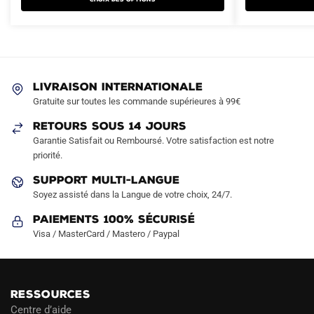
plusieurs
plusieurs
99.90€.
49.90€.
99.90€.
49.90€.
variations.
variations.
Les
Les
options
options
peuvent
peuvent
LIVRAISON INTERNATIONALE
être
être
Gratuite sur toutes les commande supérieures à 99€
choisies
choisies
sur
sur
RETOURS SOUS 14 JOURS
la
la
Garantie Satisfait ou Remboursé. Votre satisfaction est notre
page
page
priorité.
du
du
SUPPORT MULTI-LANGUE
produit
produit
Soyez assisté dans la Langue de votre choix, 24/7.
Paiements 100% Sécurisé
Visa / MasterCard / Mastero / Paypal
RESSOURCES
Centre d’aide