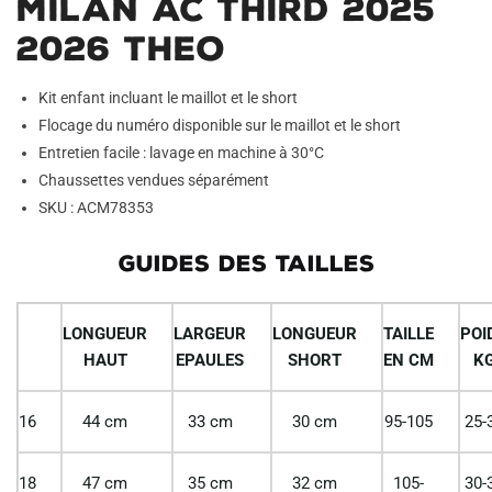
Milan AC Third 2025
2026 Theo
Kit enfant incluant le maillot et le short
Flocage du numéro disponible sur le maillot et le short
Entretien facile : lavage en machine à 30°C
Chaussettes vendues séparément
SKU : ACM78353
GUIDES DES TAILLES
LONGUEUR
LARGEUR
LONGUEUR
TAILLE
POI
HAUT
EPAULES
SHORT
EN CM
K
16
44 cm
33 cm
30 cm
95-105
25-
18
47 cm
35 cm
32 cm
105-
30-