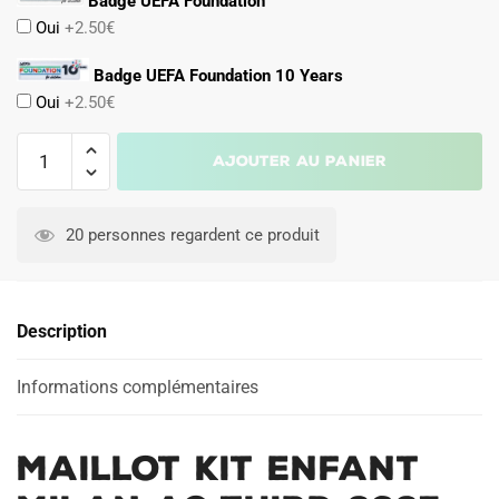
Badge UEFA Foundation
Oui
+2.50€
Badge UEFA Foundation 10 Years
Oui
+2.50€
quantité
Ajouter au panier
de
Maillot
A
Kit
l
20 personnes regardent ce produit
Enfant
t
Milan
e
AC
r
Description
Third
n
2025
a
2026
Informations complémentaires
t
Theo
i
v
Maillot Kit Enfant
e
: