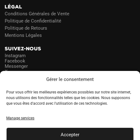
LÉGAL
Conditions Générales de Vente
Politique de Confidentialité
Politique de Retours
Mentions Légales
SUIVEZ-NOUS
Instagram
Facebook
Messenger
X
Gérer le consentement
NEWSLETTER
Pour vous offrir les meilleures expériences possibles sur notre site internet,
nous utilisons des fonctionnalités telles que les cookies. Nous supposons
que vous êtes d'accord avec l'utilisation de ces technologies.
PROFITEZ DES PROMOS!
Manage services
A
LANGUE
l
Accepter
t