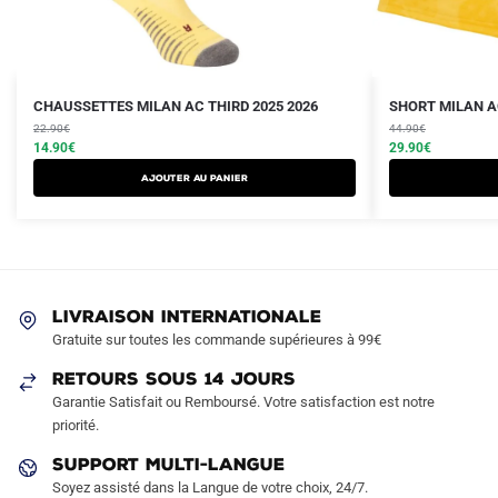
Le
Le
Le
Le
Ce
CHAUSSETTES MILAN AC THIRD 2025 2026
SHORT MILAN AC
prix
prix
prix
prix
22.90
€
produit
44.90
€
initial
actuel
initial
actuel
14.90
€
29.90
€
a
était :
est :
était :
est :
Ajouter au panier
plusieurs
22.90€.
14.90€.
44.90€.
29.90€.
variations.
Les
options
peuvent
LIVRAISON INTERNATIONALE
être
Gratuite sur toutes les commande supérieures à 99€
choisies
sur
RETOURS SOUS 14 JOURS
la
Garantie Satisfait ou Remboursé. Votre satisfaction est notre
page
priorité.
du
SUPPORT MULTI-LANGUE
produit
Soyez assisté dans la Langue de votre choix, 24/7.