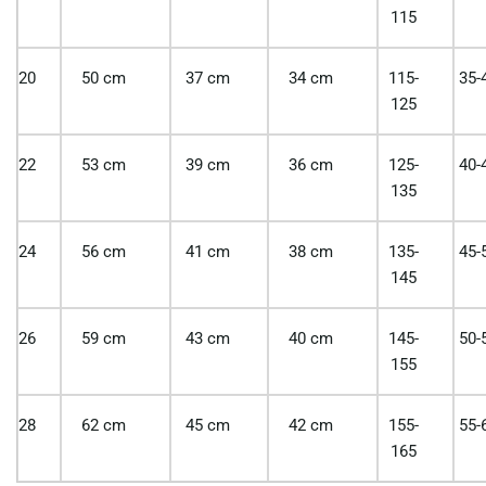
115
20
50 cm
37 cm
34 cm
115-
35-
125
22
53 cm
39 cm
36 cm
125-
40-
135
24
56 cm
41 cm
38 cm
135-
45-
145
26
59 cm
43 cm
40 cm
145-
50-
155
28
62 cm
45 cm
42 cm
155-
55-
165