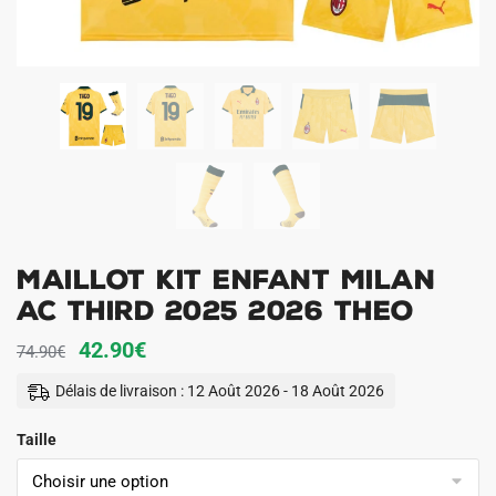
Maillot Kit Enfant Milan
AC Third 2025 2026 Theo
Le
Le
42.90
€
74.90
€
prix
prix
Délais de livraison : 12 Août 2026 - 18 Août 2026
initial
actuel
Taille
était :
est :
74.90€.
42.90€.