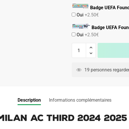
Badge UEFA Found
Oui
+2.50€
Badge UEFA Found
Oui
+2.50€
quantité
de
Maillot
A
Kit
l
19 personnes regarden
Enfant
t
Milan
e
AC
r
Third
n
Description
Informations complémentaires
2024
a
2025
t
Milan AC Third 2024 2025
Theo
i
v