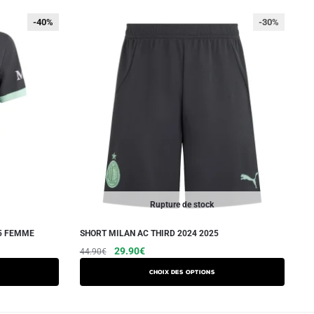
-40%
-40%
-30%
Rupture de stock
25 FEMME
SHORT MILAN AC THIRD 2024 2025
Le
Le
Ce
29.90
€
44.90
€
prix
prix
produit
Choix des options
initial
actuel
a
était :
est :
plusieurs
44.90€.
29.90€.