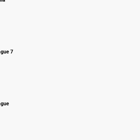
gue 7
ague