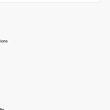
ions
lia