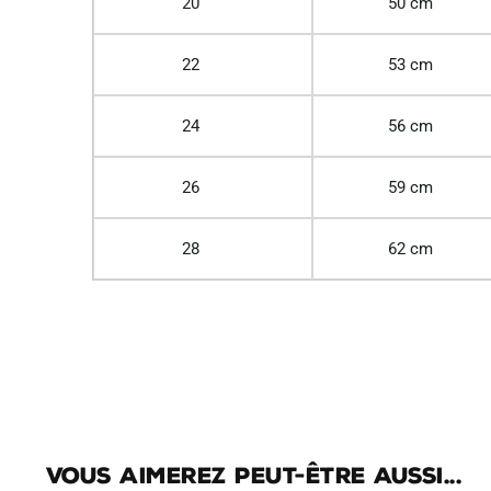
20
50 cm
22
53 cm
24
56 cm
26
59 cm
28
62 cm
Vous aimerez peut-être aussi...