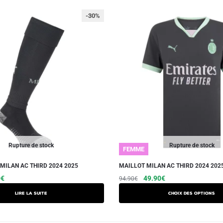
-30%
Rupture de stock
Rupture de stock
FEMME
MILAN AC THIRD 2024 2025
MAILLOT MILAN AC THIRD 2024 20
Le
Le
Le
Ce
0
€
49.90
€
94.90
€
prix
prix
prix
produit
Lire la suite
Choix des options
actuel
initial
actuel
a
est :
était :
est :
plusieurs
€.
14.90€.
94.90€.
49.90€.