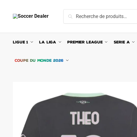
Skip
Skip
to
to
Recherche
Recherche
navigation
content
pour :
LIGUE 1
LA LIGA
PREMIER LEAGUE
SERIE A
COUPE DU MONDE 2026