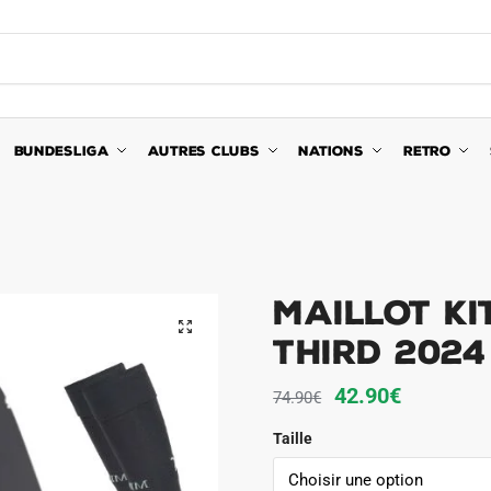
BUNDESLIGA
AUTRES CLUBS
NATIONS
RETRO
Maillot Ki
🔍
Third 2024
Le
Le
42.90
€
74.90
€
prix
prix
Taille
initial
actuel
était :
est :