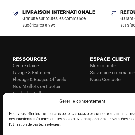
variations.
Les
LIVRAISON INTERNATIONALE
RETO
options
Gratuite sur toutes les commande
Garanti
peuvent
supérieures à 99€
satisfac
être
choisies
sur
la
RESSOURCES
ESPACE CLIENT
page
Centre d’aide
Mon compte
du
Lavage & Entretien
Suivre une commande
produit
Flocage & Badges Officiels
Nous Contacter
Nos Maillots de Football
Guide des tailles
Politique d’expédition
Gérer le consentement
Politique de paiement
Pour vous offrir les meilleures expériences possibles sur notre site internet, no
Blog
des fonctionnalités telles que les cookies. Nous supposons que vous êtes d'a
l'utilisation de ces technologies.