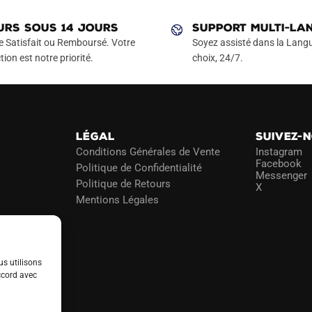
variations.
Les
URS SOUS 14 JOURS
SUPPORT MULTI-LA
options
e Satisfait ou Remboursé. Votre
Soyez assisté dans la Langu
peuvent
tion est notre priorité.
choix, 24/7.
être
choisies
sur
la
LÉGAL
SUIVEZ-
page
Conditions Générales de Vente
Instagram
du
Facebook
Politique de Confidentialité
Messenger
produit
Politique de Retours
X
Mentions Légales
us utilisons
ccord avec