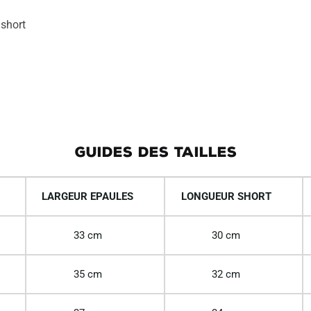
e
 short
:
GUIDES DES TAILLES
LARGEUR EPAULES
LONGUEUR SHORT
33 cm
30 cm
35 cm
32 cm