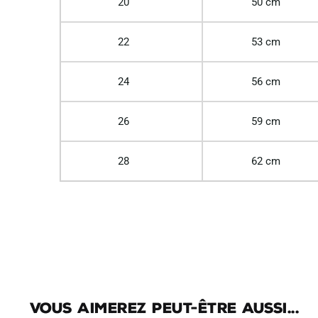
20
50 cm
22
53 cm
24
56 cm
26
59 cm
28
62 cm
Vous aimerez peut-être aussi...