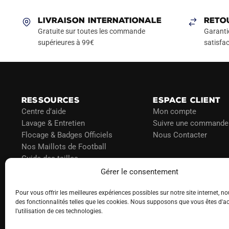
variations.
Les
LIVRAISON INTERNATIONALE
RETO
options
Gratuite sur toutes les commande
Garanti
peuvent
supérieures à 99€
satisfac
être
choisies
sur
la
RESSOURCES
ESPACE CLIENT
page
Centre d’aide
Mon compte
du
Lavage & Entretien
Suivre une commande
produit
Flocage & Badges Officiels
Nous Contacter
Nos Maillots de Football
Guide des tailles
Politique d’expédition
Gérer le consentement
Politique de paiement
Pour vous offrir les meilleures expériences possibles sur notre site internet, no
Blog
des fonctionnalités telles que les cookies. Nous supposons que vous êtes d'a
l'utilisation de ces technologies.