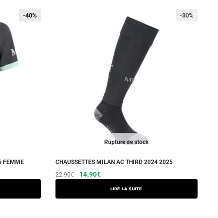
-40%
-40%
-30%
Rupture de stock
25 FEMME
CHAUSSETTES MILAN AC THIRD 2024 2025
Le
Le
14.90
€
22.90
€
prix
prix
Lire la suite
initial
actuel
était :
est :
22.90€.
14.90€.