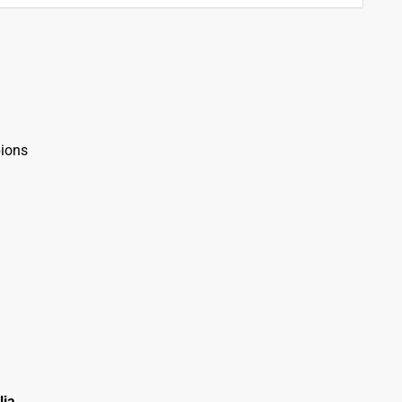
ions
lia