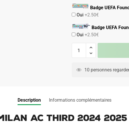
Badge UEFA Found
Oui
+2.50€
Badge UEFA Found
Oui
+2.50€
quantité
de
Maillot
A
Kit
l
10 personnes regarden
Enfant
t
Milan
e
AC
r
Third
n
Description
Informations complémentaires
2024
a
2025
t
Milan AC Third 2024 202
Morata
i
v