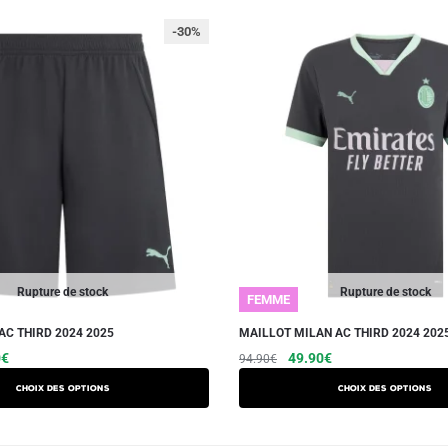
-30%
Rupture de stock
Rupture de stock
FEMME
AC THIRD 2024 2025
MAILLOT MILAN AC THIRD 2024 20
Le
Ce
Le
Le
Ce
0
€
49.90
€
94.90
€
prix
prix
prix
produit
produit
Choix des options
Choix des options
actuel
initial
actuel
a
a
est :
était :
est :
plusieurs
plusieurs
€.
29.90€.
94.90€.
49.90€.