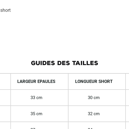
e
 short
:
GUIDES DES TAILLES
LARGEUR EPAULES
LONGUEUR SHORT
33 cm
30 cm
35 cm
32 cm