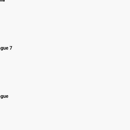
gue 7
ague