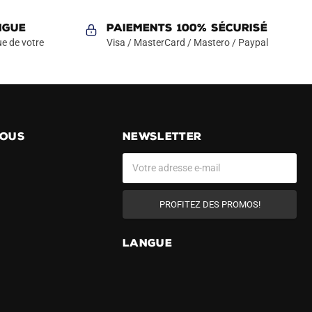
NGUE
Paiements 100% Sécurisé
e de votre
Visa / MasterCard / Mastero / Paypal
NOUS
NEWSLETTER
PROFITEZ DES PROMOS!
A
LANGUE
l
t
e
r