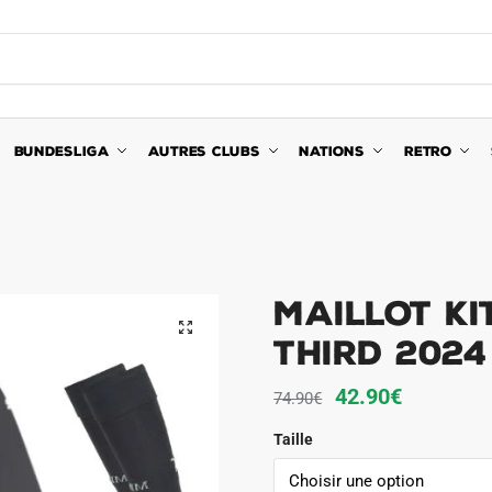
BUNDESLIGA
AUTRES CLUBS
NATIONS
RETRO
Maillot Ki
🔍
Third 202
Le
Le
42.90
€
74.90
€
prix
prix
Taille
initial
actuel
était :
est :