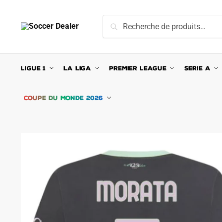
Skip
Skip
to
to
Recherche
Recherche
navigation
content
pour :
LIGUE 1
LA LIGA
PREMIER LEAGUE
SERIE A
COUPE DU MONDE 2026