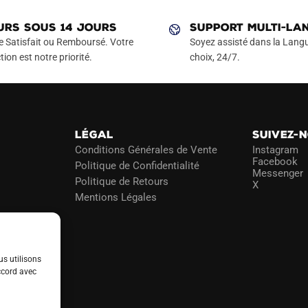
variations.
variations.
Les
Les
URS SOUS 14 JOURS
SUPPORT MULTI-LA
options
options
e Satisfait ou Remboursé. Votre
Soyez assisté dans la Langu
peuvent
peuvent
tion est notre priorité.
choix, 24/7.
être
être
choisies
choisies
sur
sur
la
la
LÉGAL
SUIVEZ-
page
page
Conditions Générales de Vente
Instagram
du
du
Facebook
Politique de Confidentialité
Messenger
produit
produit
Politique de Retours
X
Mentions Légales
us utilisons
ccord avec