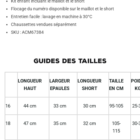
Kit enfant incluant le maillot et le short
Flocage du numéro disponible sur le maillot et le short
Entretien facile : lavage en machine à 30°C
Chaussettes vendues séparément
SKU : ACM67384
GUIDES DES TAILLES
LONGUEUR
LARGEUR
LONGUEUR
TAILLE
POI
HAUT
EPAULES
SHORT
EN CM
K
16
44 cm
33 cm
30 cm
95-105
25-
18
47 cm
35 cm
32 cm
105-
30-
115