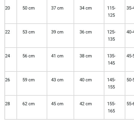
20
50 cm
37 cm
34 cm
115-
35-
125
22
53 cm
39 cm
36 cm
125-
40-
135
24
56 cm
41 cm
38 cm
135-
45-
145
26
59 cm
43 cm
40 cm
145-
50-
155
28
62 cm
45 cm
42 cm
155-
55-
165