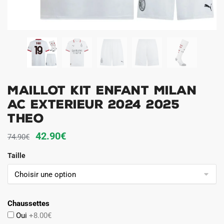
Maillot Kit Enfant Milan
AC Exterieur 2024 2025
Theo
Le
Le
42.90
€
74.90
€
prix
prix
Taille
initial
actuel
était :
est :
74.90€.
42.90€.
Chaussettes
Oui
+8.00€