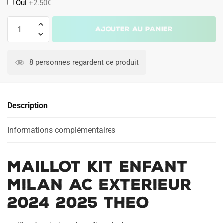
Oui
+2.50€
quantité
Ajouter au panier
de
Maillot
A
Kit
l
8 personnes regardent ce produit
Enfant
t
Milan
e
AC
r
Description
Exterieur
n
2024
a
2025
Informations complémentaires
t
Theo
i
v
Maillot Kit Enfant
e
:
Milan AC Exterieur
2024 2025 Theo