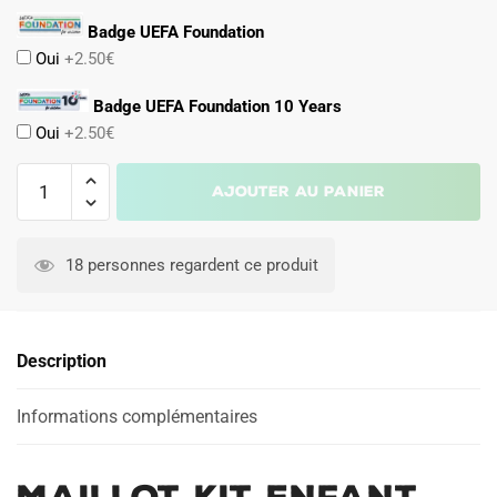
Badge UEFA Foundation
Oui
+2.50€
Badge UEFA Foundation 10 Years
Oui
+2.50€
quantité
Ajouter au panier
de
Maillot
A
Kit
l
18 personnes regardent ce produit
Enfant
t
Milan
e
AC
r
Description
Domicile
n
2025
a
2026
Informations complémentaires
t
Modric
i
v