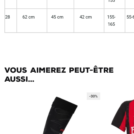
155
28
62 cm
45 cm
42 cm
155-
55-
165
Vous aimerez peut-être
aussi...
-30%