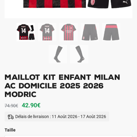
Maillot Kit Enfant Milan
AC Domicile 2025 2026
Modric
Le
Le
42.90
€
74.90
€
prix
prix
Délais de livraison : 11 Août 2026 - 17 Août 2026
initial
actuel
Taille
était :
est :