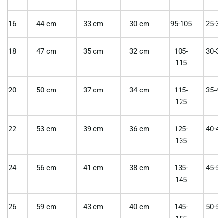
16
44 cm
33 cm
30 cm
95-105
25-
18
47 cm
35 cm
32 cm
105-
30-
115
20
50 cm
37 cm
34 cm
115-
35-
125
22
53 cm
39 cm
36 cm
125-
40-
135
24
56 cm
41 cm
38 cm
135-
45-
145
26
59 cm
43 cm
40 cm
145-
50-