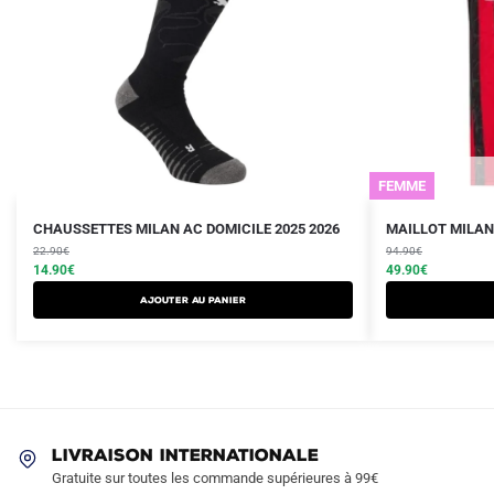
FEMME
Le
Le
Le
Le
Ce
CHAUSSETTES MILAN AC DOMICILE 2025 2026
MAILLOT MILAN
prix
prix
prix
prix
22.90
€
produit
94.90
€
initial
actuel
initial
actuel
14.90
€
49.90
€
a
était :
est :
était :
est :
Ajouter au panier
plusieurs
22.90€.
14.90€.
94.90€.
49.90€.
variations.
Les
options
peuvent
être
LIVRAISON INTERNATIONALE
choisies
Gratuite sur toutes les commande supérieures à 99€
sur