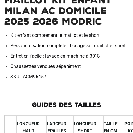
Maillot Kit Enfant
e
:
Milan AC Domicile
2025 2026 Modric
Kit enfant comprenant le maillot et le short
Personnalisation complète : flocage sur maillot et short
Entretien facile : lavage en machine à 30°C
Chaussettes vendues séparément
SKU : ACM96457
GUIDES DES TAILLES
LONGUEUR
LARGEUR
LONGUEUR
TAILLE
POI
HAUT
EPAULES
SHORT
EN CM
K