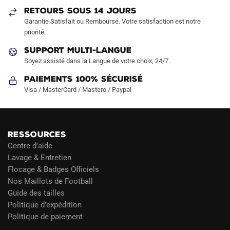
RETOURS SOUS 14 JOURS
la
Garantie Satisfait ou Remboursé. Votre satisfaction est notre
page
priorité.
du
produit
SUPPORT MULTI-LANGUE
Soyez assisté dans la Langue de votre choix, 24/7.
Paiements 100% Sécurisé
Visa / MasterCard / Mastero / Paypal
RESSOURCES
Centre d’aide
Lavage & Entretien
Flocage & Badges Officiels
Nos Maillots de Football
Guide des tailles
Politique d’expédition
Politique de paiement
Blog