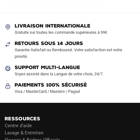
options
options
peuvent
peuvent
être
être
LIVRAISON INTERNATIONALE
choisies
choisies
Gratuite sur toutes les commande supérieures à 99€
sur
sur
RETOURS SOUS 14 JOURS
la
la
Garantie Satisfait ou Remboursé. Votre satisfaction est notre
page
page
priorité.
du
du
produit
produit
SUPPORT MULTI-LANGUE
Soyez assisté dans la Langue de votre choix, 24/7.
Paiements 100% Sécurisé
Visa / MasterCard / Mastero / Paypal
RESSOURCES
Centre d’aide
Lavage & Entretien
Flocage & Badges Officiels