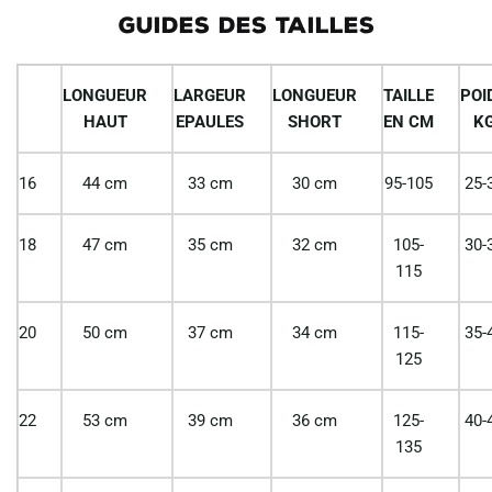
GUIDES DES TAILLES
LONGUEUR
LARGEUR
LONGUEUR
TAILLE
POI
HAUT
EPAULES
SHORT
EN CM
K
16
44 cm
33 cm
30 cm
95-105
25-
18
47 cm
35 cm
32 cm
105-
30-
115
20
50 cm
37 cm
34 cm
115-
35-
125
22
53 cm
39 cm
36 cm
125-
40-
135