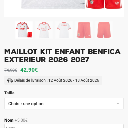
Maillot Kit Enfant Benfica
Exterieur 2026 2027
Le
Le
42.90
€
74.90
€
prix
prix
Délais de livraison : 12 Août 2026 - 18 Août 2026
initial
actuel
Taille
était :
est :
74.90€.
42.90€.
Nom
+5.00€