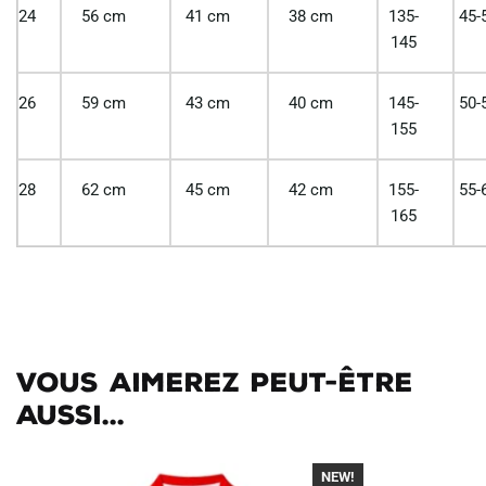
24
56 cm
41 cm
38 cm
135-
45-
145
26
59 cm
43 cm
40 cm
145-
50-
155
28
62 cm
45 cm
42 cm
155-
55-
165
Vous aimerez peut-être
aussi...
NEW!
-40%