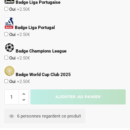
Badge Liga Portugaise
Oui
+2.50€
Badge Liga Portugal
Oui
+2.50€
Badge Champions League
Oui
+2.50€
Badge World Cup Club 2025
Oui
+2.50€
quantité
Ajouter au panier
de
Maillot
A
Kit
l
6 personnes regardent ce produit
Enfant
t
Benfica
e