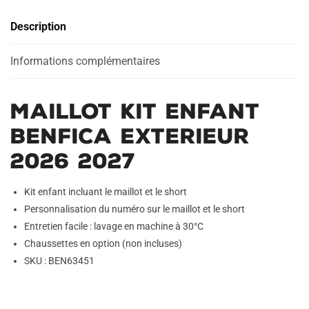
Exterieur
r
Description
2026
n
2027
a
Informations complémentaires
t
i
v
Maillot Kit Enfant
e
:
Benfica Exterieur
2026 2027
Kit enfant incluant le maillot et le short
Personnalisation du numéro sur le maillot et le short
Entretien facile : lavage en machine à 30°C
Chaussettes en option (non incluses)
SKU : BEN63451