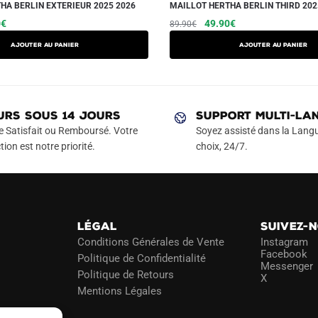
HA BERLIN EXTERIEUR 2025 2026
MAILLOT HERTHA BERLIN THIRD 202
Le
Ce
Le
Le
Ce
0
€
49.90
€
89.90
€
prix
prix
prix
produit
produit
AJOUTER AU PANIER
AJOUTER AU PANIER
actuel
initial
actuel
a
a
est :
était :
est :
plusieurs
plusieurs
€.
49.90€.
89.90€.
49.90€.
variations.
variations.
Les
Les
URS SOUS 14 JOURS
SUPPORT MULTI-LA
options
options
e Satisfait ou Remboursé. Votre
Soyez assisté dans la Langu
peuvent
peuvent
tion est notre priorité.
choix, 24/7.
être
être
choisies
choisies
sur
sur
la
la
LÉGAL
SUIVEZ-
page
page
Conditions Générales de Vente
Instagram
du
du
Facebook
Politique de Confidentialité
Messenger
produit
produit
Politique de Retours
X
Mentions Légales