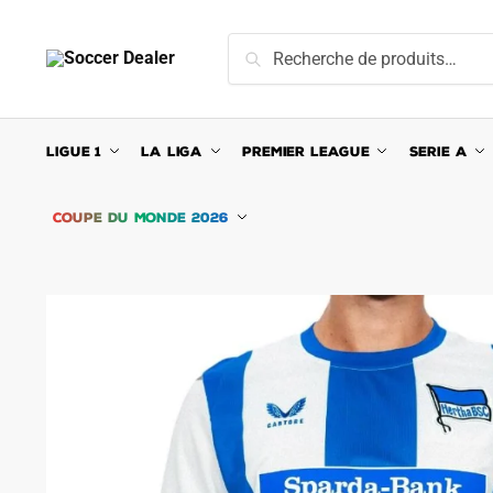
Skip
Skip
to
to
Recherche
Recherche
navigation
content
pour :
LIGUE 1
LA LIGA
PREMIER LEAGUE
SERIE A
COUPE DU MONDE 2026