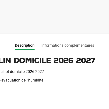
Domicile
e
2026
r
2027
n
a
t
i
v
e
Description
Informations complémentaires
:
in Domicile 2026 2027
aillot domicile 2026 2027
e évacuation de l’humidité