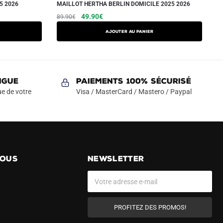
5 2026
MAILLOT HERTHA BERLIN DOMICILE 2025 2026
Le
Le
Ce
49.90
€
89.90
€
prix
prix
produit
AJOUTER AU PANIER
initial
actuel
a
était :
est :
plusieurs
89.90€.
49.90€.
variations.
Les
NGUE
Paiements 100% Sécurisé
options
e de votre
Visa / MasterCard / Mastero / Paypal
peuvent
être
choisies
sur
la
NOUS
NEWSLETTER
page
du
produit
PROFITEZ DES PROMOS!