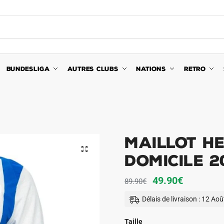
BUNDESLIGA
AUTRES CLUBS
NATIONS
RETRO
Maillot H
🔍
Domicile 2
Le
Le
49.90
€
89.90
€
prix
prix
Délais de livraison : 12 Ao
initial
actuel
était :
est :
Taille