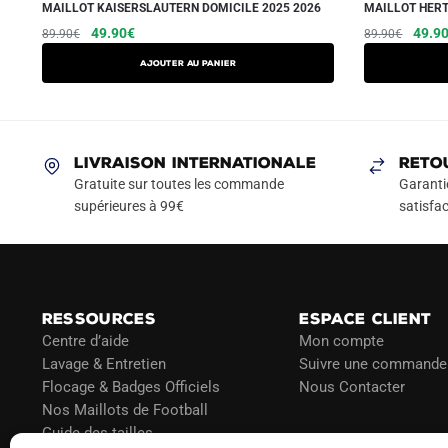
MAILLOT KAISERSLAUTERN DOMICILE 2025 2026
MAILLOT HERT
Le
Le
Ce
Le
49.90
€
49.9
89.90
€
89.90
€
prix
prix
prix
produit
AJOUTER AU PANIER
initial
actuel
initial
a
était :
est :
était :
plusieurs
89.90€.
49.90€.
89.90
variations.
Les
LIVRAISON INTERNATIONALE
RETO
options
Gratuite sur toutes les commande
Garanti
peuvent
supérieures à 99€
satisfac
être
choisies
sur
la
RESSOURCES
ESPACE CLIENT
page
Centre d’aide
Mon compte
du
Lavage & Entretien
Suivre une commande
produit
Flocage & Badges Officiels
Nous Contacter
Nos Maillots de Football
Guide des tailles