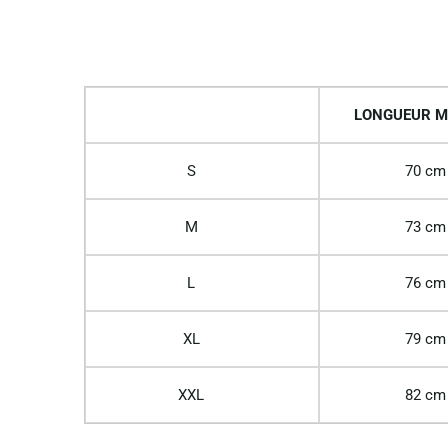
LONGUEUR M
S
70 cm
M
73 cm
L
76 cm
XL
79 cm
XXL
82 cm