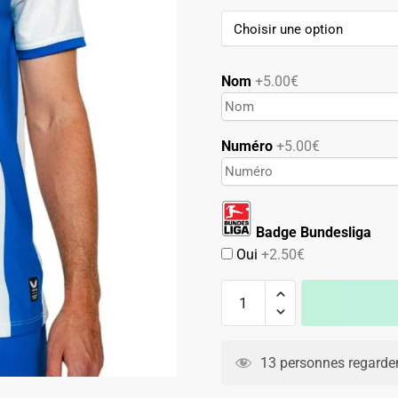
89.90€.
49.90€.
Nom
+5.00€
Numéro
+5.00€
Badge Bundesliga
Oui
+2.50€
quantité
de
Maillot
A
Hertha
l
13 personnes regarden
Berlin
t