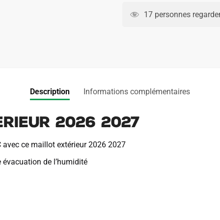
A
Girona
l
17 personnes regarden
Exterieur
t
2026
e
2027
r
n
a
t
Description
Informations complémentaires
i
v
rieur 2026 2027
e
:
C avec ce maillot extérieur 2026 2027
e évacuation de l’humidité