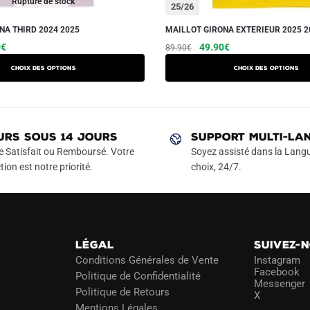
Rupture de stock
25/26
NA THIRD 2024 2025
MAILLOT GIRONA EXTERIEUR 2025 2
Le
Ce
Le
Le
Ce
0
€
49.90
€
89.90
€
prix
prix
prix
produit
produit
Choix des options
Choix des options
actuel
initial
actuel
a
a
est :
était :
est :
plusieurs
plusieurs
€.
49.90€.
89.90€.
49.90€.
variations.
variations.
Les
Les
URS SOUS 14 JOURS
SUPPORT MULTI-LA
options
options
e Satisfait ou Remboursé. Votre
Soyez assisté dans la Langu
peuvent
peuvent
tion est notre priorité.
choix, 24/7.
être
être
choisies
choisies
sur
sur
la
la
LÉGAL
SUIVEZ-
page
page
Conditions Générales de Vente
Instagram
du
du
Facebook
Politique de Confidentialité
Messenger
produit
produit
Politique de Retours
X
Mentions Légales