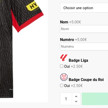
89.90€.
49.90€.
Nom
+5.00€
Numéro
+5.00€
Badge Liga
Oui
+2.50€
Badge Coupe du Roi
Oui
+2.50€
quantité
de
Maillot