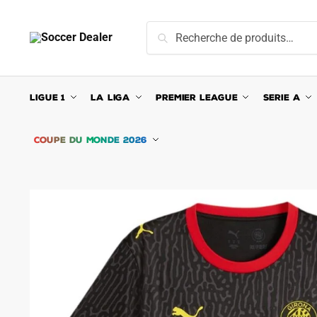
Skip
Skip
to
to
Recherche
Recherche
navigation
content
pour :
LIGUE 1
LA LIGA
PREMIER LEAGUE
SERIE A
COUPE DU MONDE 2026