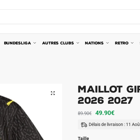
BUNDESLIGA
AUTRES CLUBS
NATIONS
RETRO
Maillot G
🔍
2026 2027
Le
Le
49.90
€
89.90
€
prix
prix
Délais de livraison : 11 Ao
initial
actuel
était :
est :
Taille