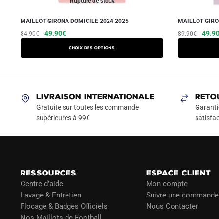
Rupture de stock
MAILLOT GIRONA DOMICILE 2024 2025
MAILLOT GIRO
Le
Le
Ce
Le
49.90
€
49.9
84.90
€
89.90
€
prix
prix
prix
produit
Choix des options
initial
actuel
initial
a
était :
est :
était :
plusieurs
84.90€.
49.90€.
89.90
variations.
Les
LIVRAISON INTERNATIONALE
RETO
options
Gratuite sur toutes les commande
Garanti
peuvent
supérieures à 99€
satisfac
être
choisies
sur
la
RESSOURCES
ESPACE CLIENT
page
Centre d’aide
Mon compte
du
Lavage & Entretien
Suivre une commande
produit
Flocage & Badges Officiels
Nous Contacter
Nos Maillots de Football