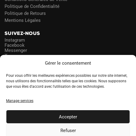
Politique de Confidentialité
Politique de Retours
Mentions Légales
SUIVEZ-NOUS
Instagram
Facebook
Messenger
X
Gérer le consentement
NEWSLETTER
Pour vous offrir les meilleures expériences possibles sur notre site internet,
nous utilisons des fonctionnalités telles que les cookies. Nous supposons
que vous êtes d'accord avec l'utilisation de ces technologies.
PROFITEZ DES PROMOS!
Manage services
A
LANGUE
l
Accepter
t
e
Refuser