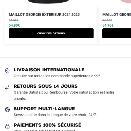
Le
Le
Le
Le
Ce
Ce
MAILLOT GEORGIE EXTERIEUR 2024 2025
MAILLOT GEORGI
prix
prix
prix
prix
produit
94.90
€
produit
94.90
€
initial
actuel
initial
actuel
54.90
€
54.90
€
a
a
était :
est :
était :
est :
Choix des options
plusieurs
plusieurs
94.90€.
54.90€.
94.90€.
54.90€.
variations.
variations.
Les
Les
options
options
peuvent
peuvent
LIVRAISON INTERNATIONALE
être
être
Gratuite sur toutes les commande supérieures à 99€
choisies
choisies
sur
sur
RETOURS SOUS 14 JOURS
la
la
Garantie Satisfait ou Remboursé. Votre satisfaction est notre
page
page
priorité.
du
du
SUPPORT MULTI-LANGUE
produit
produit
Soyez assisté dans la Langue de votre choix, 24/7.
Paiements 100% Sécurisé