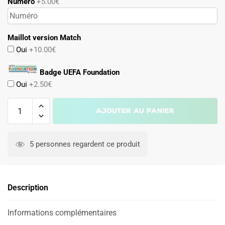
Numéro
+5.00€
Maillot version Match
Oui
+10.00€
Badge UEFA Foundation
Oui
+2.50€
quantité
Ajouter au panier
de
Maillot
A
Georgie
l
5 personnes regardent ce produit
Domicile
t
2024
e
2025
r
Description
n
a
Informations complémentaires
t