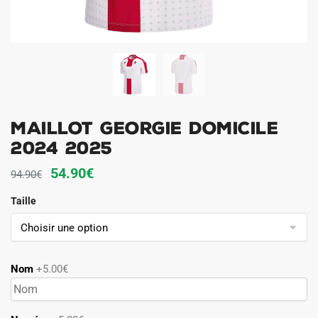
Maillot Georgie Domicile
2024 2025
Le
Le
54.90
€
94.90
€
prix
prix
Taille
initial
actuel
était :
est :
94.90€.
54.90€.
Nom
+5.00€