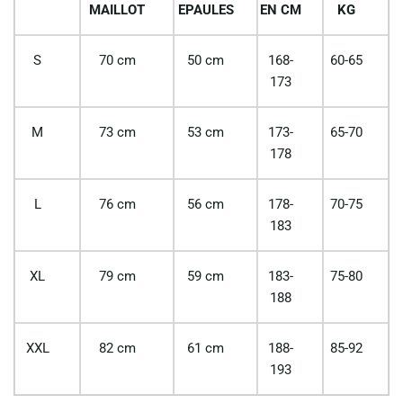
MAILLOT
EPAULES
EN CM
KG
S
70 cm
50 cm
168-
60-65
173
M
73 cm
53 cm
173-
65-70
178
L
76 cm
56 cm
178-
70-75
183
XL
79 cm
59 cm
183-
75-80
188
XXL
82 cm
61 cm
188-
85-92
193