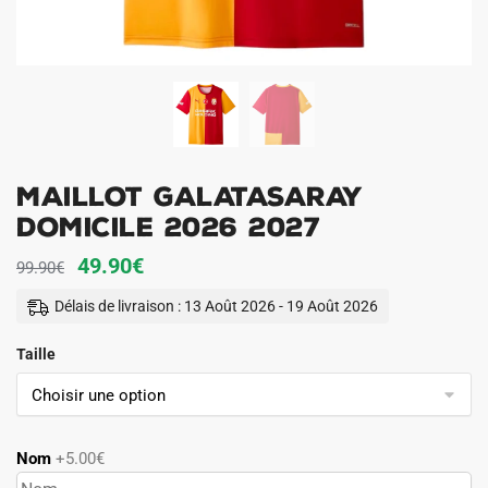
Maillot Galatasaray
Domicile 2026 2027
Le
Le
49.90
€
99.90
€
prix
prix
Délais de livraison : 13 Août 2026 - 19 Août 2026
initial
actuel
Taille
était :
est :
99.90€.
49.90€.
Nom
+5.00€