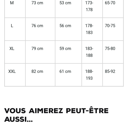
M
73 cm
53 cm
173-
65-70
178
L
76 cm
56 cm
178-
70-75
183
XL
79 cm
59 cm
183-
75-80
188
XXL
82 cm
61 cm
188-
85-92
193
Vous aimerez peut-être
aussi...