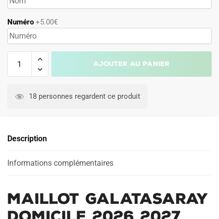
Numéro
+5.00€
quantité
Ajouter au panier
de
Maillot
A
Galatasaray
l
18 personnes regardent ce produit
Domicile
t
2026
e
2027
r
Description
n
a
Informations complémentaires
t
i
v
Maillot Galatasaray
e
:
Domicile 2026 2027