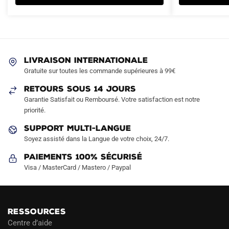
variations.
variations.
Les
Les
options
options
peuvent
peuvent
être
être
LIVRAISON INTERNATIONALE
choisies
choisies
Gratuite sur toutes les commande supérieures à 99€
sur
sur
RETOURS SOUS 14 JOURS
la
la
Garantie Satisfait ou Remboursé. Votre satisfaction est notre
page
page
priorité.
du
du
produit
produit
SUPPORT MULTI-LANGUE
Soyez assisté dans la Langue de votre choix, 24/7.
Paiements 100% Sécurisé
Visa / MasterCard / Mastero / Paypal
RESSOURCES
Centre d’aide