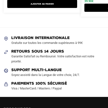
était :
est :
était :
est :
39.90
€
AJOUTER AU PANIER
plusieurs
plusieurs
99.90€.
49.90€.
69.90€.
39.90€.
variations.
variations.
Les
Les
options
options
peuvent
peuvent
être
être
LIVRAISON INTERNATIONALE
choisies
choisies
Gratuite sur toutes les commande supérieures à 99€
sur
sur
RETOURS SOUS 14 JOURS
la
la
Garantie Satisfait ou Remboursé. Votre satisfaction est notre
page
page
priorité.
du
du
produit
produit
SUPPORT MULTI-LANGUE
Soyez assisté dans la Langue de votre choix, 24/7.
Paiements 100% Sécurisé
Visa / MasterCard / Mastero / Paypal