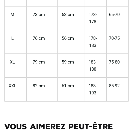
M
73 cm
53 cm
173-
65-70
178
L
76 cm
56 cm
178-
70-75
183
XL
79 cm
59 cm
183-
75-80
188
XXL
82 cm
61 cm
188-
85-92
193
Vous aimerez peut-être