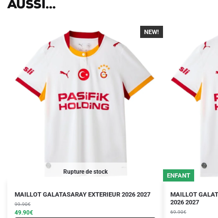
aussi...
NEW!
-40%
Rupture de stock
26/27
ENFANT
Le
Le
Le
Le
Ce
Ce
MAILLOT GALATASARAY EXTERIEUR 2026 2027
MAILLOT GALAT
prix
prix
prix
prix
2026 2027
produit
99.90
€
produit
initial
actuel
initial
actuel
49.90
€
69.90
€
a
a