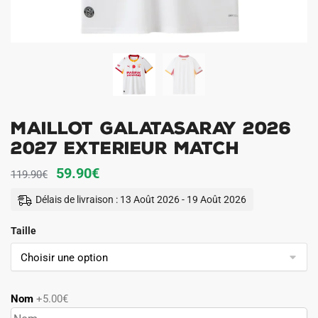
Maillot Galatasaray 2026
2027 Exterieur Match
Le
Le
59.90
€
119.90
€
prix
prix
Délais de livraison : 13 Août 2026 - 19 Août 2026
initial
actuel
Taille
était :
est :
119.90€.
59.90€.
Nom
+5.00€