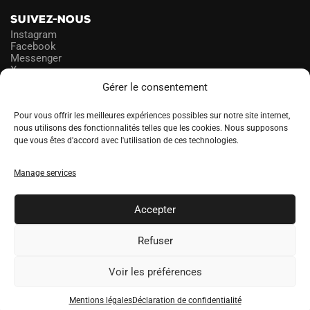
SUIVEZ-NOUS
Instagram
Facebook
Messenger
X
Gérer le consentement
NEWSLETTER
Pour vous offrir les meilleures expériences possibles sur notre site internet,
nous utilisons des fonctionnalités telles que les cookies. Nous supposons
que vous êtes d'accord avec l'utilisation de ces technologies.
PROFITEZ DES PROMOS!
Manage services
A
LANGUE
l
Accepter
t
e
Refuser
r
n
Voir les préférences
a
SOCCERDEALER.CO © 2026 tous droits réservés
Mentions légales
Déclaration de confidentialité
t