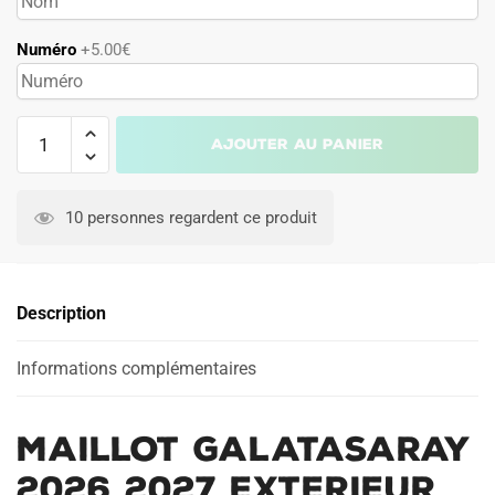
Numéro
+5.00€
quantité
Ajouter au panier
de
Maillot
A
Galatasaray
l
10 personnes regardent ce produit
2026
t
2027
e
Exterieur
r
Description
Match
n
a
Informations complémentaires
t
i
v
Maillot Galatasaray
e
:
2026 2027 Exterieur