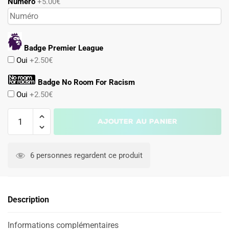
Numéro
+5.00€
Badge Premier League
Oui
+2.50€
Badge No Room For Racism
Oui
+2.50€
quantité
Ajouter au panier
de
Maillot
A
Fulham
l
6 personnes regardent ce produit
FC
t
2024
e
2025
r
Description
Domicile
n
a
Informations complémentaires
t