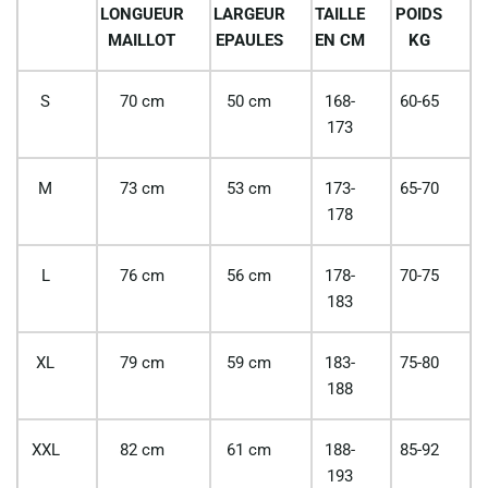
LONGUEUR
LARGEUR
TAILLE
POIDS
MAILLOT
EPAULES
EN CM
KG
S
70 cm
50 cm
168-
60-65
173
M
73 cm
53 cm
173-
65-70
178
L
76 cm
56 cm
178-
70-75
183
XL
79 cm
59 cm
183-
75-80
188
XXL
82 cm
61 cm
188-
85-92
193