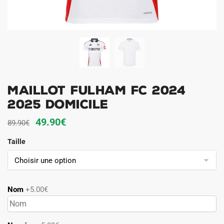
Maillot Fulham FC 2024
2025 Domicile
Le
Le
49.90
€
89.90
€
prix
prix
Taille
initial
actuel
était :
est :
89.90€.
49.90€.
Nom
+5.00€