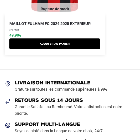
Rupture de stock
Le
Le
Ce
MAILLOT FULHAM FC 2024 2025 EXTERIEUR
prix
prix
produit
89.90
€
initial
actuel
49.90
€
a
était :
est :
AJOUTER AU PANIER
plusieurs
89.90€.
49.90€.
variations.
Les
options
peuvent
LIVRAISON INTERNATIONALE
être
Gratuite sur toutes les commande supérieures à 99€
choisies
sur
RETOURS SOUS 14 JOURS
la
Garantie Satisfait ou Remboursé. Votre satisfaction est notre
page
priorité.
du
SUPPORT MULTI-LANGUE
produit
Soyez assisté dans la Langue de votre choix, 24/7.