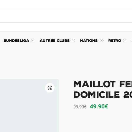
BUNDESLIGA
AUTRES CLUBS
NATIONS
RETRO
Maillot F
🔍
Domicile 2
Le
Le
49.90
€
99.90
€
prix
prix
initial
actuel
était :
est :