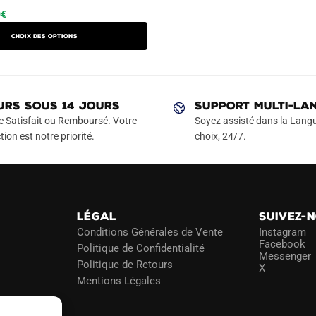
Le
Ce
0
€
prix
produit
Choix des options
actuel
a
est :
plusieurs
€.
49.90€.
variations.
Les
URS SOUS 14 JOURS
SUPPORT MULTI-LA
options
e Satisfait ou Remboursé. Votre
Soyez assisté dans la Langu
peuvent
tion est notre priorité.
choix, 24/7.
être
choisies
sur
la
LÉGAL
SUIVEZ-
page
Conditions Générales de Vente
Instagram
du
Facebook
Politique de Confidentialité
Messenger
produit
Politique de Retours
X
Mentions Légales