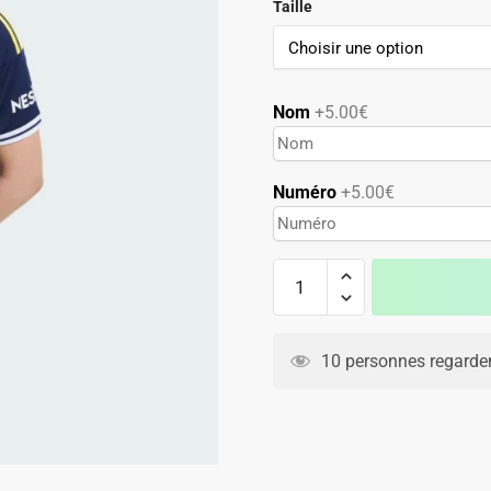
Taille
99.90€.
49.90€.
Nom
+5.00€
Numéro
+5.00€
quantité
de
Maillot
A
Fenerbahce
l
10 personnes regarden
Domicile
t
2025
e
2026
r
n