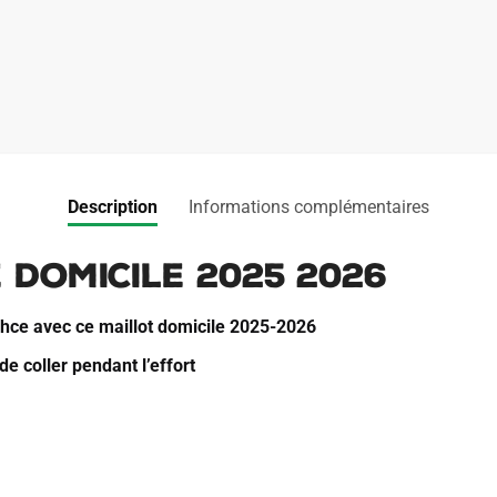
a
t
i
v
e
:
Description
Informations complémentaires
 Domicile 2025 2026
ahce avec ce maillot domicile 2025-2026
de coller pendant l’effort