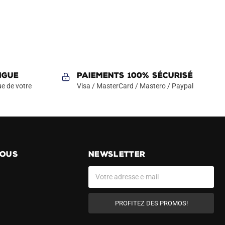
NGUE
Paiements 100% Sécurisé
e de votre
Visa / MasterCard / Mastero / Paypal
NOUS
NEWSLETTER
PROFITEZ DES PROMOS!
A