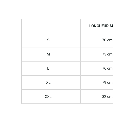
LONGUEUR M
S
70 cm
M
73 cm
L
76 cm
XL
79 cm
XXL
82 cm