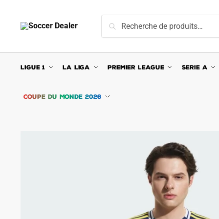
Skip
Skip
to
to
Recherche
Recherche
navigation
content
pour :
LIGUE 1
LA LIGA
PREMIER LEAGUE
SERIE A
COUPE DU MONDE 2026