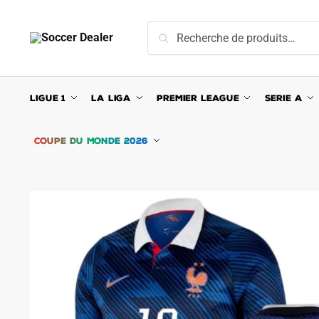
Skip
Skip
to
to
Recherche
Recherche
navigation
content
pour :
LIGUE 1
LA LIGA
PREMIER LEAGUE
SERIE A
COUPE DU MONDE 2026