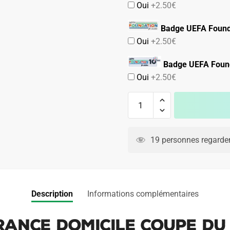
Oui
+2.50€
Badge UEFA Found
Oui
+2.50€
Badge UEFA Found
Oui
+2.50€
quantité
de
Maillot
A
Equipe
l
19 personnes regarden
de
t
France
e
Domicile
r
Coupe
n
Description
Informations complémentaires
du
a
Monde
t
France Domicile Coupe d
2026
i