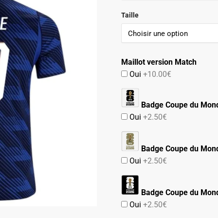
initial
actuel
était :
est :
Taille
99.90€.
54.90€.
Maillot version Match
Oui
+10.00€
Badge Coupe du Mon
Oui
+2.50€
Badge Coupe du Mond
Oui
+2.50€
Badge Coupe du Mond
Oui
+2.50€