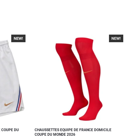
NEW!
NEW!
-30%
E COUPE DU
CHAUSSETTES EQUIPE DE FRANCE DOMICILE
COUPE DU MONDE 2026