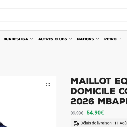
BUNDESLIGA
AUTRES CLUBS
NATIONS
RETRO
Maillot E
🔍
Domicile 
2026 Mbap
Le
Le
54.90
€
99.90
€
prix
prix
Délais de livraison : 11 Ao