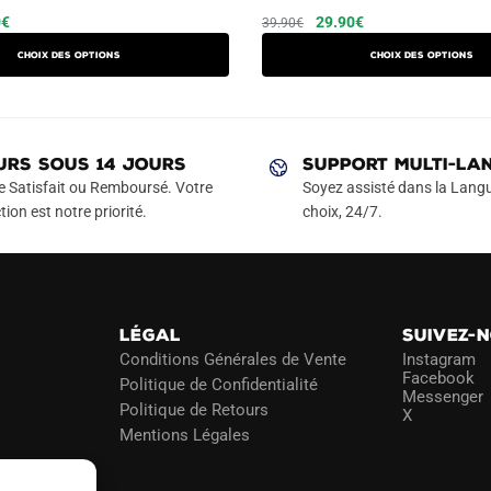
Le
Ce
Le
Le
Ce
0
€
29.90
€
39.90
€
prix
prix
prix
produit
produit
Choix des options
Choix des options
actuel
initial
actuel
a
a
est :
était :
est :
plusieurs
plusieurs
€.
49.90€.
39.90€.
29.90€.
variations.
variations.
Les
Les
URS SOUS 14 JOURS
SUPPORT MULTI-LA
options
options
e Satisfait ou Remboursé. Votre
Soyez assisté dans la Langu
peuvent
peuvent
tion est notre priorité.
choix, 24/7.
être
être
choisies
choisies
sur
sur
la
la
LÉGAL
SUIVEZ-
page
page
Conditions Générales de Vente
Instagram
du
du
Facebook
Politique de Confidentialité
Messenger
produit
produit
Politique de Retours
X
Mentions Légales