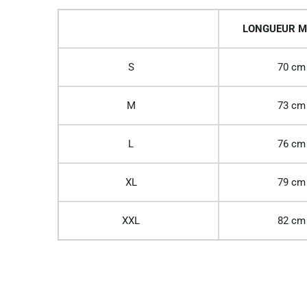
LONGUEUR M
S
70 cm
M
73 cm
L
76 cm
XL
79 cm
XXL
82 cm