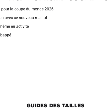
Mbappe
v
nce pour la coupe du monde 2026
e
:
ion avec ce nouveau maillot
 même en activité
Mbappé
GUIDES DES TAILLES