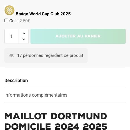
Badge World Cup Club 2025
Oui
+2.50€
quantité
Ajouter au panier
de
Maillot
A
Dortmund
l
17 personnes regardent ce produit
Domicile
t
2024
e
2025
r
Description
Hummels
n
a
Informations complémentaires
t
i
v
Maillot Dortmund
e
:
Domicile 2024 2025