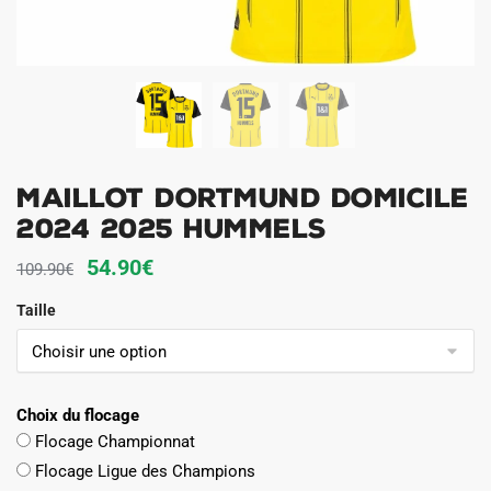
Maillot Dortmund Domicile
2024 2025 Hummels
Le
Le
54.90
€
109.90
€
prix
prix
Taille
initial
actuel
était :
est :
109.90€.
54.90€.
Choix du flocage
Flocage Championnat
Flocage Ligue des Champions