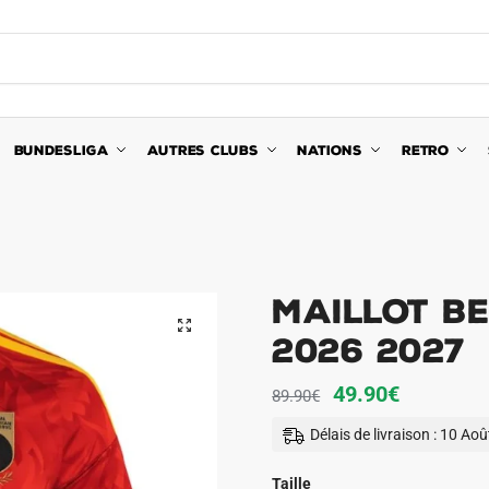
BUNDESLIGA
AUTRES CLUBS
NATIONS
RETRO
Maillot Be
🔍
2026 2027
Le
Le
49.90
€
89.90
€
prix
prix
Délais de livraison : 10 Ao
initial
actuel
était :
est :
Taille