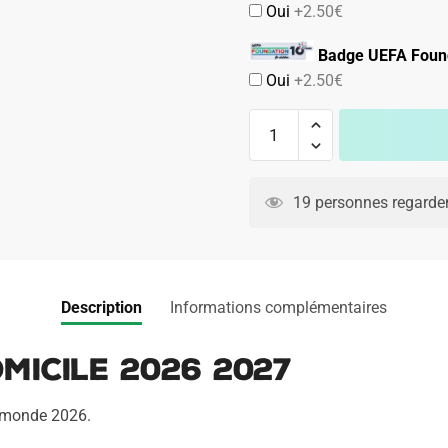
Oui
+2.50€
Badge UEFA Found
Oui
+2.50€
quantité
de
Maillot
A
Belgique
l
19 personnes regarden
Domicile
t
2026
e
2027
r
n
Description
Informations complémentaires
a
t
micile 2026 2027
i
v
u monde 2026.
e