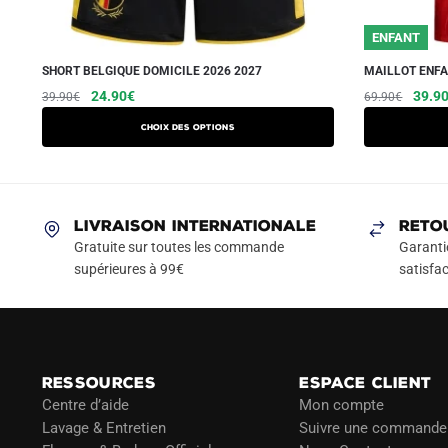
ENFANT
SHORT BELGIQUE DOMICILE 2026 2027
MAILLOT ENFA
Le
Le
Ce
Le
24.90
€
39.9
39.90
€
69.90
€
prix
prix
prix
produit
Choix des options
initial
actuel
initial
a
était :
est :
était :
plusieurs
39.90€.
24.90€.
69.90
variations.
Les
LIVRAISON INTERNATIONALE
RETO
options
Gratuite sur toutes les commande
Garanti
peuvent
supérieures à 99€
satisfac
être
choisies
sur
la
RESSOURCES
ESPACE CLIENT
page
Centre d’aide
Mon compte
du
Lavage & Entretien
Suivre une commande
produit