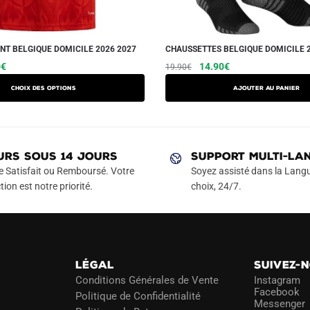
NT BELGIQUE DOMICILE 2026 2027
CHAUSSETTES BELGIQUE DOMICILE 
Le
Ce
Le
Le
0
€
14.90
€
19.90
€
prix
prix
prix
produit
Choix des options
Ajouter au panier
actuel
initial
actuel
a
est :
était :
est :
plusieurs
€.
39.90€.
19.90€.
14.90€.
variations.
Les
URS SOUS 14 JOURS
SUPPORT MULTI-LA
options
e Satisfait ou Remboursé. Votre
Soyez assisté dans la Langu
peuvent
tion est notre priorité.
choix, 24/7.
être
choisies
sur
la
LÉGAL
SUIVEZ-
page
Conditions Générales de Vente
Instagram
du
Facebook
Politique de Confidentialité
Messenger
produit