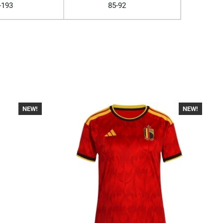
-193
85-92
NEW!
-30%
NEW!
-40%