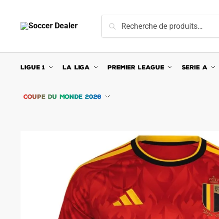
Skip
Skip
to
to
Recherche
Recherche
navigation
content
pour :
LIGUE 1
LA LIGA
PREMIER LEAGUE
SERIE A
COUPE DU MONDE 2026