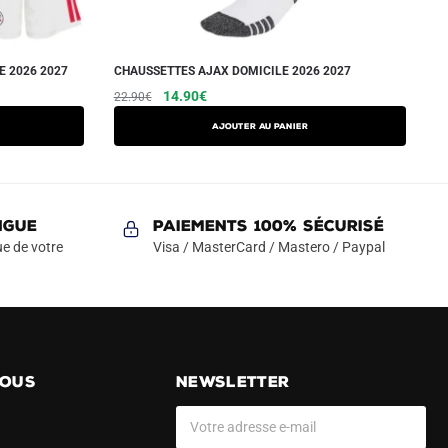
E 2026 2027
CHAUSSETTES AJAX DOMICILE 2026 2027
Le
Le
14.90
€
22.90
€
prix
prix
Ajouter au panier
initial
actuel
était :
est :
22.90€.
14.90€.
NGUE
Paiements 100% Sécurisé
e de votre
Visa / MasterCard / Mastero / Paypal
NOUS
NEWSLETTER