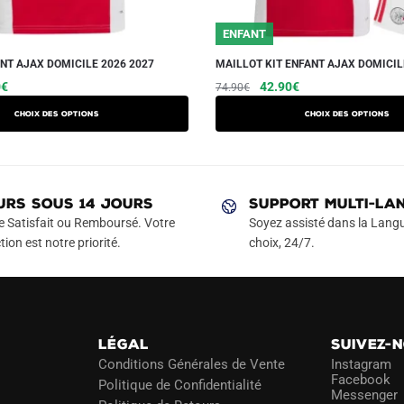
ENFANT
NT AJAX DOMICILE 2026 2027
MAILLOT KIT ENFANT AJAX DOMICIL
Le
Ce
Le
Le
Ce
0
€
42.90
€
74.90
€
prix
prix
prix
produit
produit
Choix des options
Choix des options
actuel
initial
actuel
a
a
est :
était :
est :
plusieurs
plusieurs
€.
39.90€.
74.90€.
42.90€.
variations.
variations.
Les
Les
URS SOUS 14 JOURS
SUPPORT MULTI-LA
options
options
e Satisfait ou Remboursé. Votre
Soyez assisté dans la Langu
peuvent
peuvent
tion est notre priorité.
choix, 24/7.
être
être
choisies
choisies
sur
sur
la
la
LÉGAL
SUIVEZ-
page
page
Conditions Générales de Vente
Instagram
du
du
Facebook
Politique de Confidentialité
Messenger
produit
produit