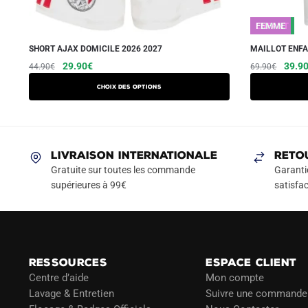
ENFANT
FEMME
SHORT AJAX DOMICILE 2026 2027
MAILLOT ENFA
Le
Le
Ce
Le
29.90
€
39.9
44.90
€
69.90
€
prix
prix
prix
produit
Choix des options
initial
actuel
initial
a
était :
est :
était :
plusieurs
44.90€.
29.90€.
69.90
variations.
Les
LIVRAISON INTERNATIONALE
RETO
options
Gratuite sur toutes les commande
Garanti
peuvent
supérieures à 99€
satisfac
être
choisies
sur
la
RESSOURCES
ESPACE CLIENT
page
Centre d’aide
Mon compte
du
Lavage & Entretien
Suivre une commande
produit