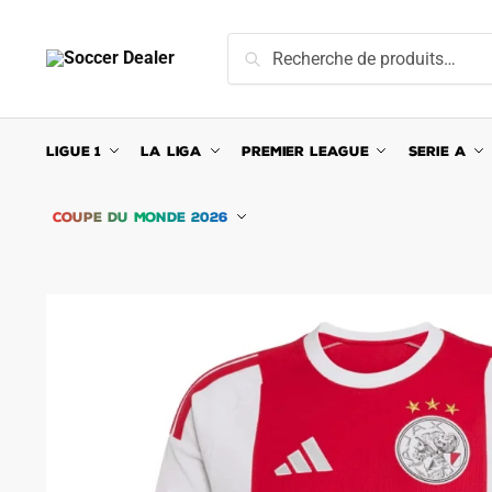
Skip
Skip
to
to
Recherche
Recherche
navigation
content
pour :
LIGUE 1
LA LIGA
PREMIER LEAGUE
SERIE A
COUPE DU MONDE 2026