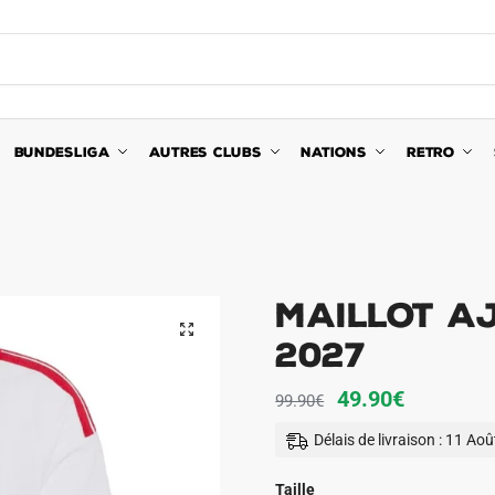
BUNDESLIGA
AUTRES CLUBS
NATIONS
RETRO
Maillot A
🔍
2027
Le
Le
49.90
€
99.90
€
prix
prix
Délais de livraison : 11 Ao
initial
actuel
était :
est :
Taille