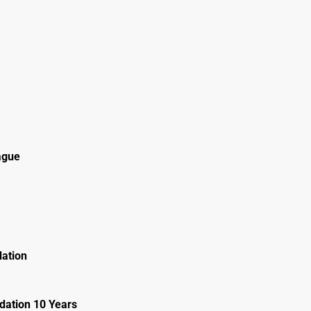
ague
ation
ation 10 Years