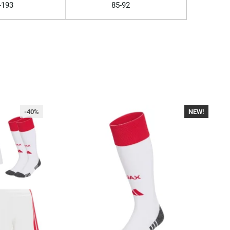
-193
85-92
-40%
NEW!
-30%