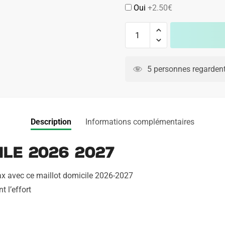
Oui
+2.50€
quantité
de
Maillot
A
Ajax
l
5 personnes regardent
Domicile
t
2026
e
2027
r
n
Description
Informations complémentaires
a
t
le 2026 2027
i
v
Ajax avec ce maillot domicile 2026-2027
e
t l’effort
: