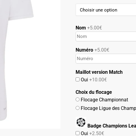
99.90€.
49.90€.
Nom
+5.00€
Numéro
+5.00€
Maillot version Match
Oui
+10.00€
Choix du flocage
Flocage Championnat
Flocage Ligue des Champ
Badge Champions Lea
Oui
+2.50€