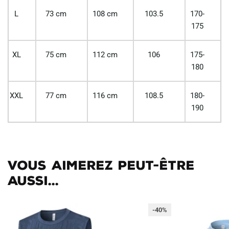
L
73 cm
108 cm
103.5
170-
175
XL
75 cm
112 cm
106
175-
180
XXL
77 cm
116 cm
108.5
180-
190
Vous aimerez peut-être
aussi...
-40%