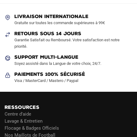
peuvent
peuvent
être
être
LIVRAISON INTERNATIONALE
choisies
choisies
Gratuite sur toutes les commande supérieures à 99€
sur
sur
RETOURS SOUS 14 JOURS
la
la
Garantie Satisfait ou Remboursé. Votre satisfaction est notre
page
page
priorité.
du
du
produit
produit
SUPPORT MULTI-LANGUE
Soyez assisté dans la Langue de votre choix, 24/7.
Paiements 100% Sécurisé
Visa / MasterCard / Mastero / Paypal
RESSOURCES
Centre d’aide
Lavage & Entretien
Flocage & Badges Officiels
Nos Maillots de Football