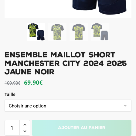
Ensemble Maillot Short
Manchester City 2024 2025
Jaune Noir
Le
Le
69.90
€
109.90
€
prix
prix
Taille
initial
actuel
était :
est :
109.90€.
69.90€.
quantité
Ajouter au panier
de