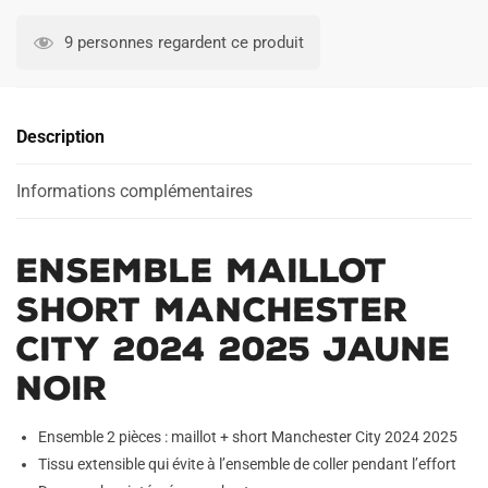
Ensemble
A
Maillot
l
9 personnes regardent ce produit
Short
t
Manchester
e
City
r
Description
2024
n
2025
a
Jaune
Informations complémentaires
t
Noir
i
v
Ensemble Maillot
e
:
Short Manchester
City 2024 2025 Jaune
Noir
Ensemble 2 pièces : maillot + short Manchester City 2024 2025
Tissu extensible qui évite à l’ensemble de coller pendant l’effort