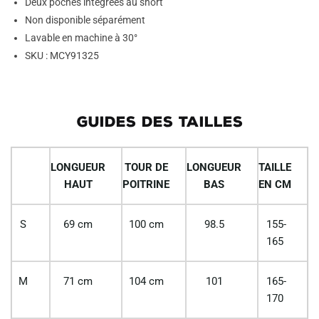
Deux poches intégrées au short
Non disponible séparément
Lavable en machine à 30°
SKU : MCY91325
GUIDES DES TAILLES
LONGUEUR
TOUR DE
LONGUEUR
TAILLE
HAUT
POITRINE
BAS
EN CM
S
69 cm
100 cm
98.5
155-
165
M
71 cm
104 cm
101
165-
170