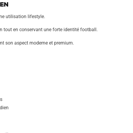
ien
 utilisation lifestyle.
 tout en conservant une forte identité football.
ent son aspect moderne et premium.
es
idien