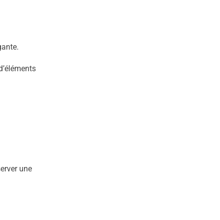
gante.
 d’éléments
server une