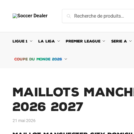
Skip
Skip
to
to
Recherche
Recherche
navigation
content
pour :
LIGUE 1
LA LIGA
PREMIER LEAGUE
SERIE A
COUPE DU MONDE 2026
Maillots Manche
2026 2027
21 mai 2026