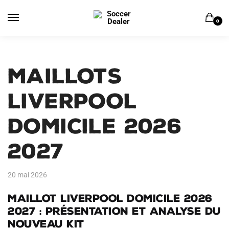
Skip
Skip
to
to
0
navigation
content
Maillots
Liverpool
Domicile 2026
2027
20 mai 2026
Maillot Liverpool domicile 2026
2027 : présentation et analyse du
nouveau kit