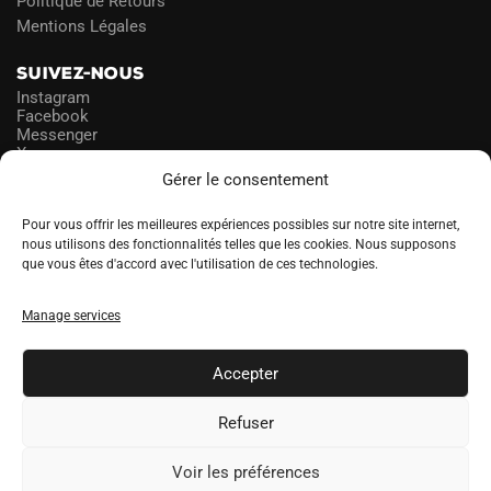
Politique de Retours
Mentions Légales
SUIVEZ-NOUS
Instagram
Facebook
Messenger
X
Gérer le consentement
NEWSLETTER
Pour vous offrir les meilleures expériences possibles sur notre site internet,
nous utilisons des fonctionnalités telles que les cookies. Nous supposons
que vous êtes d'accord avec l'utilisation de ces technologies.
PROFITEZ DES PROMOS!
Manage services
A
LANGUE
l
Accepter
t
e
Refuser
r
Voir les préférences
n