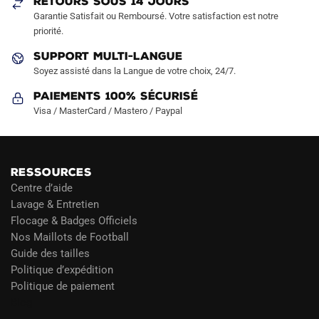
RETOURS SOUS 14 JOURS
Garantie Satisfait ou Remboursé. Votre satisfaction est notre
priorité.
SUPPORT MULTI-LANGUE
Soyez assisté dans la Langue de votre choix, 24/7.
Paiements 100% Sécurisé
Visa / MasterCard / Mastero / Paypal
RESSOURCES
Centre d’aide
Lavage & Entretien
Flocage & Badges Officiels
Nos Maillots de Football
Guide des tailles
Politique d’expédition
Politique de paiement
Blog